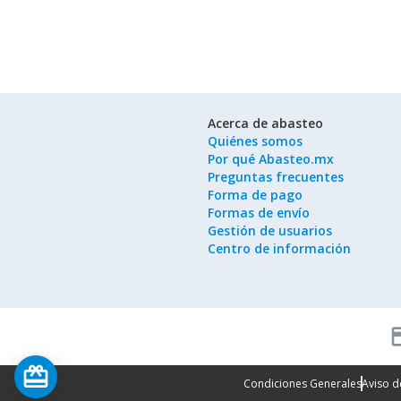
Acerca de abasteo
Quiénes somos
Por qué Abasteo.mx
Preguntas frecuentes
Forma de pago
Formas de envío
Gestión de usuarios
Centro de información
cred
card_giftcard
Condiciones Generales
Aviso d