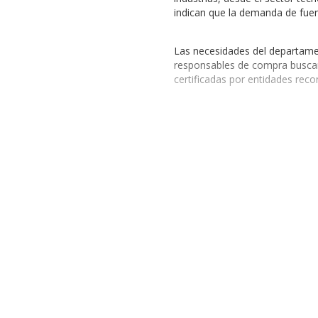
indican que la demanda de fuen
Las necesidades del departamen
responsables de compra buscan
certificadas por entidades reco
Al adquirir
Fuentes de Poder p
determinante para mejorar la e
potencial de optimizar el rend
Marcas Destacadas
En esta categoría, encontrará 
satisfacer las exigencias de s
Fuente de Poder Balam Rush
: 
Fuente de Poder XPG
: Diseñad
Fuente de Poder Antec
: Con un
Fuente de Poder Seasonic
: Rec
Además, también se recomiend