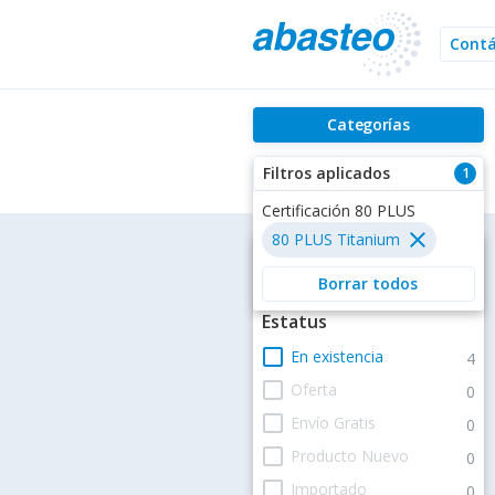
Cont
Categorías
Filtros aplicados
1
Filtros
Estatus
check_box_outline_blank
En existencia
4
check_box_outline_blank
Oferta
0
check_box_outline_blank
Envío Gratis
0
check_box_outline_blank
Producto Nuevo
0
check_box_outline_blank
Importado
0