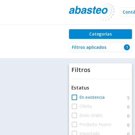
Cont
Categorías
Filtros aplicados
1
Filtros
Estatus
check_box_outline_blank
En existencia
5
check_box_outline_blank
Oferta
0
check_box_outline_blank
Envío Gratis
0
check_box_outline_blank
Producto Nuevo
0
check_box_outline_blank
Importado
0