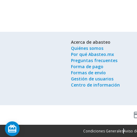
Acerca de abasteo
Quiénes somos
Por qué Abasteo.mx
Preguntas frecuentes
Forma de pago
Formas de envío
Gestión de usuarios
Centro de información
cred
card_giftcard
Condiciones Generales
Aviso d