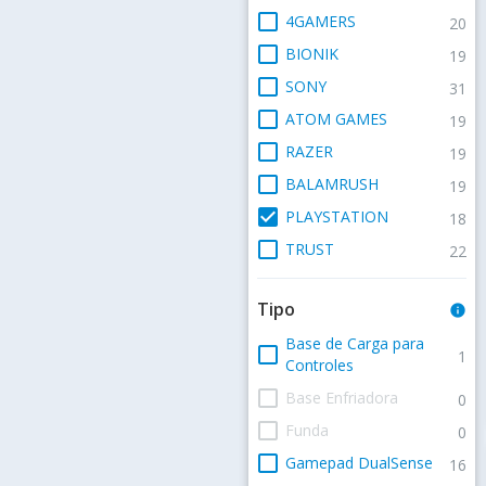
check_box_outline_blank
4GAMERS
20
check_box_outline_blank
BIONIK
19
check_box_outline_blank
SONY
31
check_box_outline_blank
ATOM GAMES
19
check_box_outline_blank
RAZER
19
check_box_outline_blank
BALAMRUSH
19
check_box
PLAYSTATION
18
check_box_outline_blank
TRUST
22
Tipo
info
Base de Carga para
check_box_outline_blank
1
Controles
check_box_outline_blank
Base Enfriadora
0
check_box_outline_blank
Funda
0
check_box_outline_blank
Gamepad DualSense
16