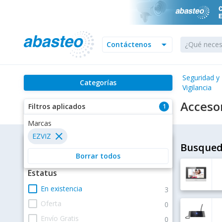
arrow_drop_down
Contáctenos
Seguridad y
Categorías
Vigilancia
Accesor
Filtros aplicados
1
Filtros
Busqued
Estatus
check_box_outline_blank
En existencia
3
check_box_outline_blank
Oferta
0
check_box_outline_blank
Envío Gratis
0