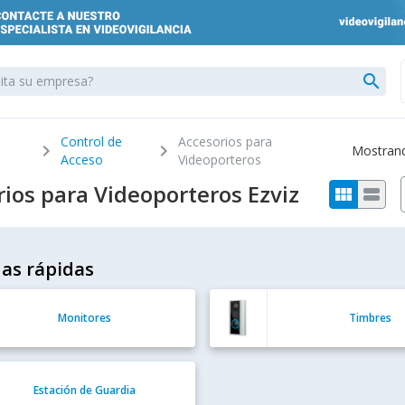
search
Control de
Accesorios para
chevron_right
chevron_right
Mostrando
Acceso
Videoporteros
ios para Videoporteros Ezviz
view_module
view_stream
as rápidas
Monitores
Timbres
Estación de Guardia