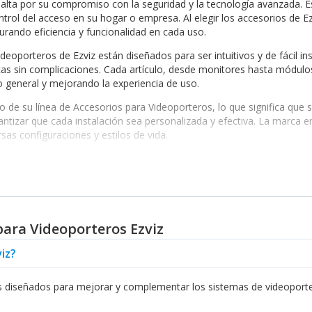
salta por su compromiso con la seguridad y la tecnología avanzada. E
ntrol del acceso en su hogar o empresa. Al elegir los accesorios de E
ando eficiencia y funcionalidad en cada uso.
deoporteros de Ezviz están diseñados para ser intuitivos y de fácil i
as sin complicaciones. Cada artículo, desde monitores hasta módulo
o general y mejorando la experiencia de uso.
de su línea de Accesorios para Videoporteros, lo que significa que 
rantizar que cada instalación sea personalizada y efectiva. La marca 
sas configuraciones y estilos de vida.
 para Videoporteros de Ezviz es su alta compatibilidad con otros mode
os de Ezviz sin inconvenientes. Además, los accesorios ofrecen una ca
para Videoporteros Ezviz
icas adversas son otras características que distinguen a Ezviz. Todos
garantizan un rendimiento óptimo a lo largo del tiempo. Con Ezviz, u
iz?
marca también ofrece una variedad de productos complementarios, in
os diseñados para mejorar y complementar los sistemas de videoporte
porteros. Esto proporciona una solución de seguridad más robusta y 