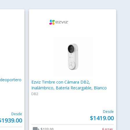
Videoportero
Ezviz Timbre con Cámara DB2,
Inalámbrico, Batería Recargable, Blanco
DB2
Desde
Desde
$1419.00
$1939.00
local_shipping
$133.00
6 pzas.