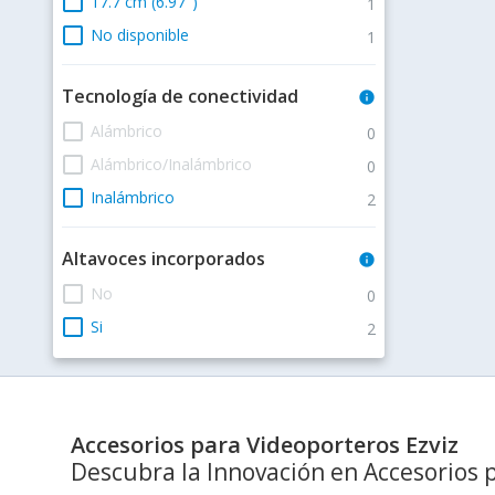
check_box_outline_blank
17.7 cm (6.97")
1
check_box_outline_blank
No disponible
1
Tecnología de conectividad
info
check_box_outline_blank
Alámbrico
0
check_box_outline_blank
Alámbrico/Inalámbrico
0
check_box_outline_blank
Inalámbrico
2
Altavoces incorporados
info
check_box_outline_blank
No
0
check_box_outline_blank
Si
2
Accesorios para Videoporteros Ezviz
Descubra la Innovación en Accesorios 