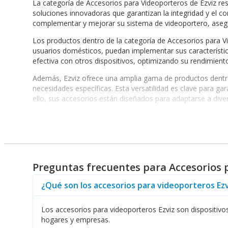
La categoría de Accesorios para Videoporteros de Ezviz re
soluciones innovadoras que garantizan la integridad y el co
complementar y mejorar su sistema de videoportero, asegur
Los productos dentro de la categoría de Accesorios para Vi
usuarios domésticos, puedan implementar sus característic
efectiva con otros dispositivos, optimizando su rendimient
Además, Ezviz ofrece una amplia gama de productos dentro 
necesidades específicas. Esta versatilidad es clave para ga
ello, sus accesorios están diseñados para adaptarse a diver
Características Destacadas de los Productos
Uno de los beneficios más significativos de los Accesorios
sistema de seguridad existente, pueda integrar los product
comunicación más clara y un monitoreo más efectivo.
Preguntas frecuentes para Accesorios 
La durabilidad y la resistencia ante condiciones climatológ
cumplen con altos estándares de calidad, sino que también 
¿Qué son los accesorios para videoporteros Ezv
su entorno.
Para quienes buscan ampliar su sistema de seguridad, la 
Los accesorios para videoporteros Ezviz son dispositiv
Seguridad IP
, que se integran sin problemas con los video
hogares y empresas.