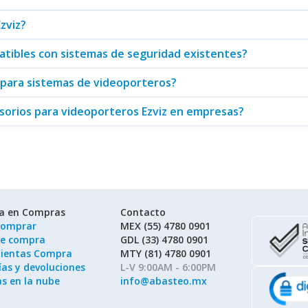
so más avanzados, Ezviz ofrece opciones como
Cerraduras y Cerrojos 
rcionar un nivel máximo de seguridad y conveniencia, adaptándose a 
Ezviz?
Ezviz, usted está tomando una decisión informada y estratégica para
atibles con sistemas de seguridad existentes?
os, asegurando que usted tenga acceso a la mejor tecnología en segu
para sistemas de videoporteros?
sorios para videoporteros Ezviz en empresas?
ía en Compras
Contacto
omprar
MEX (55) 4780 0901
de compra
GDL (33) 4780 0901
ientas Compra
MTY (81) 4780 0901
as y devoluciones
L-V 9:00AM - 6:00PM
as en la nube
info@abasteo.mx