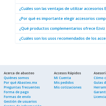
Adicionalmente, si está interesado en controles de acce
sus videoporteros. Cada producto está diseñado para propo
¿Cuáles son las ventajas de utilizar accesorios 
En conclusión, al elegir Accesorios para Videoporteros de 
¿Por qué es importante elegir accesorios comp
posiciona como un distribuidor confiable de estos product
¿Qué productos complementarios ofrece Ezviz 
¿Cuáles son los usos recomendados de los acce
Acerca de abasteo
Accesos Rápidos
Asesor
Quiénes somos
Mi Cuenta
Cómo c
Por qué Abasteo.mx
Mis pedidos
Guías 
Preguntas frecuentes
Mis cotizaciones
Herram
Forma de pago
Garantí
Formas de envío
Licenci
Gestión de usuarios