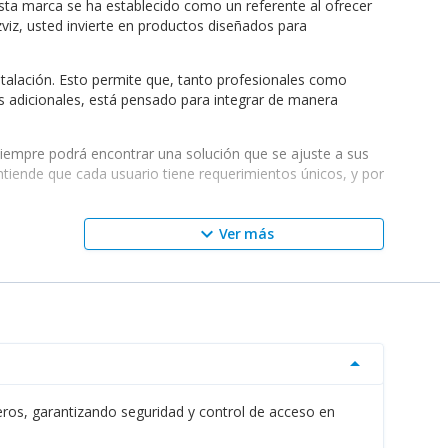
sta marca se ha establecido como un referente al ofrecer
zviz, usted invierte en productos diseñados para
nstalación. Esto permite que, tanto profesionales como
s adicionales, está pensado para integrar de manera
siempre podrá encontrar una solución que se ajuste a sus
entiende que cada usuario tiene requerimientos únicos, y por
keyboard_arrow_down
Ver más
los de seguridad. Esto permite que, si usted tiene un
lidad de audio y video excepcionales, lo que resulta en una
 los accesorios están fabricados con materiales que no solo
sted asegura una inversión a largo plazo en la seguridad de
arrow_drop_down
cluidos
Cámaras de Seguridad CCTV
y
Cámaras de
ros, garantizando seguridad y control de acceso en
completa.