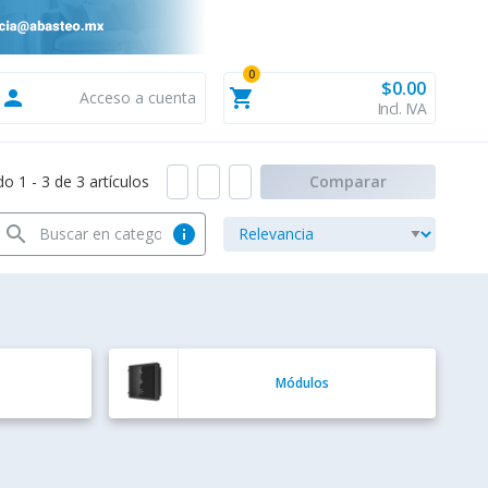
0
$0.00
person
shopping_cart
Acceso a cuenta
Incl. IVA
 1 - 3 de 3 artículos
Comparar
search
info
Módulos