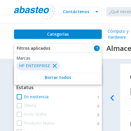
arrow_drop_down
Contáctenos
Cómputo y
Categorías
Hardware
Almace
Filtros aplicados
1
Filtros
Estatus
navigate_before
check_box_outline_blank
En existencia
1
check_box_outline_blank
Oferta
0
check_box_outline_blank
Envío Gratis
0
check_box_outline_blank
Producto Nuevo
0