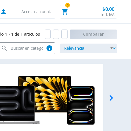
0
$0.00
person
shopping_cart
Acceso a cuenta
Incl. IVA
 1 - 1 de 1 artículos
Comparar
search
info
navigate_next