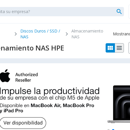
search
Discos Duros / SSD /
Almacenamiento
chevron_right
chevron_right
Mostrando
NAS
NAS
namiento NAS HPE
view_module
view_stream