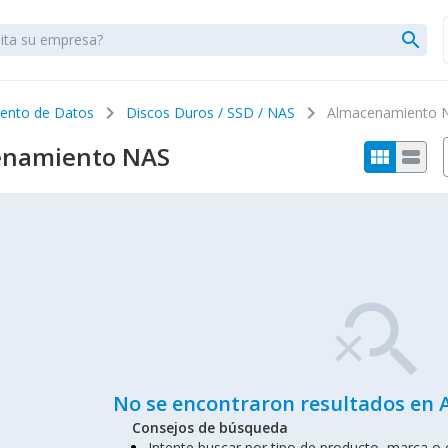
search
chevron_right
chevron_right
ento de Datos
Discos Duros / SSD / NAS
Almacenamiento 
enamiento NAS
view_module
view_stream
search_off
No se encontraron resultados en
Consejos de búsqueda
Intente buscar por tipo de producto, marca o c