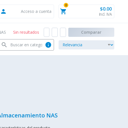
0
$0.00
person
shopping_cart
Acceso a cuenta
Incl. IVA
NAS
Sin resultados
Comparar
search
info
 Almacenamiento NAS
aracterísticas del producto.