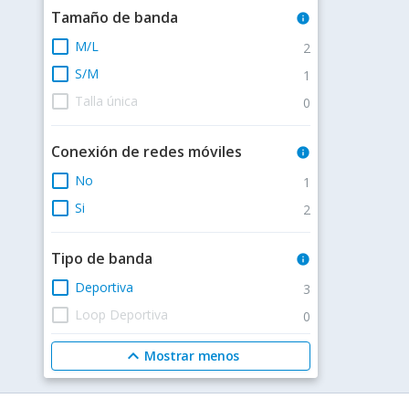
Tamaño de banda
info
check_box_outline_blank
M/L
2
check_box_outline_blank
S/M
1
check_box_outline_blank
Talla única
0
Conexión de redes móviles
info
check_box_outline_blank
No
1
check_box_outline_blank
Si
2
Tipo de banda
info
check_box_outline_blank
Deportiva
3
check_box_outline_blank
Loop Deportiva
0
expand_less
Mostrar menos