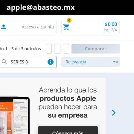
0
$0.00
person
shopping_cart
Acceso a cuenta
Incl. IVA
 1 - 3 de 3 artículos
Comparar
search
info
navigate_next