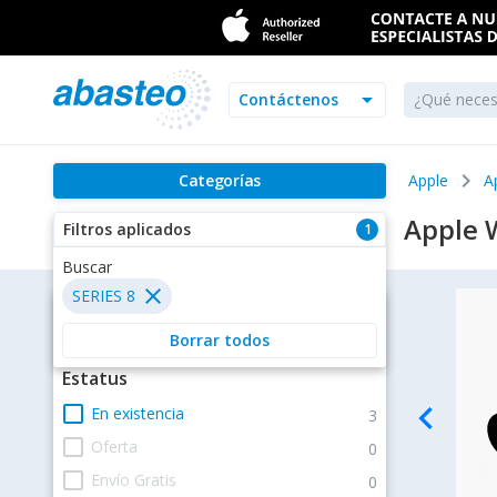
arrow_drop_down
Contáctenos
chevron_right
Categorías
Apple
A
Apple 
Filtros aplicados
1
Buscar
close
SERIES 8
Filtros
Borrar todos
Estatus
navigate_before
check_box_outline_blank
En existencia
3
check_box_outline_blank
Oferta
0
check_box_outline_blank
Envío Gratis
0