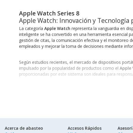
Apple Watch Series 8
Apple Watch: Innovación y Tecnología
La categoría
Apple Watch
representa la vanguardia en disp
inteligente se ha convertido en una herramienta esencial par
gestión de citas, la comunicación efectiva y el monitoreo de
empleados y mejorar la toma de decisiones mediante infor
Según estudios recientes, el mercado de dispositivos portá
impulsado por la popularidad de productos como el
Apple
proporcionadas por este sistema son ideales para responsa
Incidencia en Sectores Específicos
La categoría
Apple Watch
atiende diversas industrias, incl
Tecnología:
Ideal para desarrolladores que necesitan acce
Salud:
Permite a los profesionales monitorear la salud de 
Logística:
Facilita la comunicación entre equipos de transp
Finanzas:
Ofrece acceso rápido a alertas sobre transaccion
Acerca de abasteo
Accesos Rápidos
Asesor