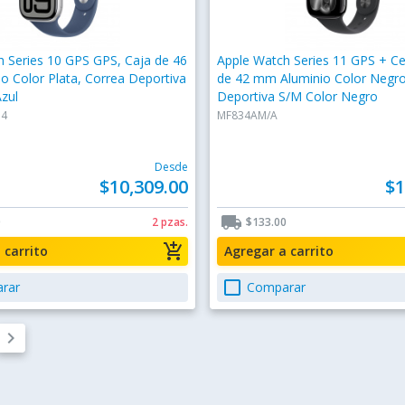
 Series 10 GPS GPS, Caja de 46
Apple Watch Series 11 GPS + Cel
 Color Plata, Correa Deportiva
de 42 mm Aluminio Color Negro
zul
Deportiva S/M Color Negro
54
MF834AM/A
Desde
$10,309.00
$1
local_shipping
0
2 pzas.
$133.00
add_shopping_cart
a carrito
Agregar a carrito
check_box_outline_blank
rar
Comparar
keyboard_arrow_right