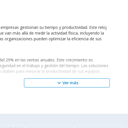
 empresas gestionan su tiempo y productividad. Este reloj
 van más allá de medir la actividad física, incluyendo la
as organizaciones pueden optimizar la eficiencia de sus
del 29% en las ventas anuales. Este crecimiento es
eguridad en el trabajo y gestión del tiempo. Las soluciones
alables para mejorar la productividad de sus equipos.
keyboard_arrow_down
Ver más
ar.