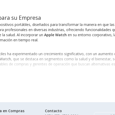
 para su Empresa
ositivos portátiles, diseñados para transformar la manera en que las
a profesionales en diversas industrias, ofreciendo funcionalidades que
 la salud. Al incorporar un
Apple Watch
en su entorno corporativo, l
mación en tiempo real.
tiles ha experimentado un crecimiento significativo, con un aumento 
 Watch
, que se destaca en segmentos como la salud y el bienestar, s
bles de compras y gerentes de operación que buscan alternativas esc
uyendo:
der a notificaciones y herramientas de programación en cualquier lug
los pacientes con medidas precisas en tiempo real.
orte con actualizaciones instantáneas.
es y gestión de portafolios.
ía en Compras
Contacto