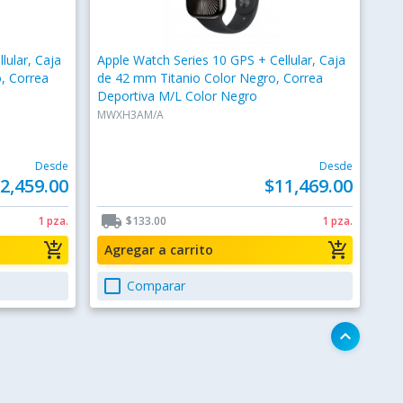
lular, Caja
Apple Watch Series 10 GPS + Cellular, Caja
, Correa
de 42 mm Titanio Color Negro, Correa
Deportiva M/L Color Negro
MWXH3AM/A
Desde
Desde
2,459.00
$11,469.00
local_shipping
1 pza.
$133.00
1 pza.
add_shopping_cart
add_shopping_cart
Agregar a carrito
check_box_outline_blank
Comparar
keyboard_arrow_up