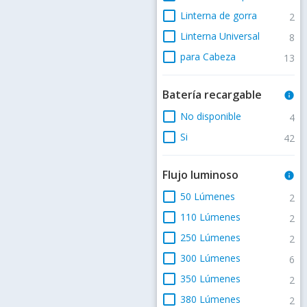
check_box_outline_blank
Linterna de gorra
2
check_box_outline_blank
Linterna Universal
8
check_box_outline_blank
para Cabeza
13
Batería recargable
info
check_box_outline_blank
No disponible
4
check_box_outline_blank
Si
42
Flujo luminoso
info
check_box_outline_blank
50 Lúmenes
2
check_box_outline_blank
110 Lúmenes
2
check_box_outline_blank
250 Lúmenes
2
check_box_outline_blank
300 Lúmenes
6
check_box_outline_blank
350 Lúmenes
2
check_box_outline_blank
380 Lúmenes
2