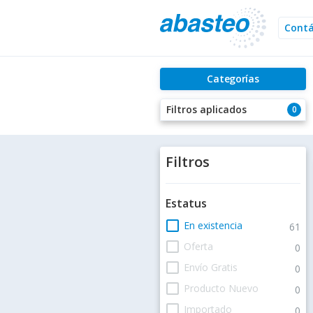
Cont
Categorías
Filtros aplicados
0
Filtros
Estatus
check_box_outline_blank
En existencia
61
check_box_outline_blank
Oferta
0
check_box_outline_blank
Envío Gratis
0
check_box_outline_blank
Producto Nuevo
0
check_box_outline_blank
Importado
0