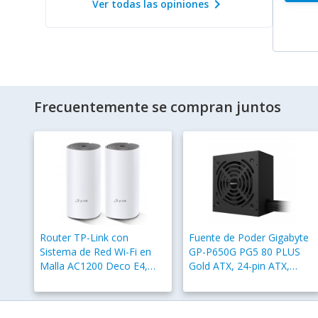
chevron_right
Ver todas las opiniones
Frecuentemente se compran juntos
Router TP-Link con
Fuente de Poder Gigabyte
Sistema de Red Wi-Fi en
GP-P650G PG5 80 PLUS
Malla AC1200 Deco E4,
Gold ATX, 24-pin ATX,
867Mbit/s, 2.4/5GHz, 2
12VHPWR, 120mm, 650W
Antenas Internas - 2 Piezas