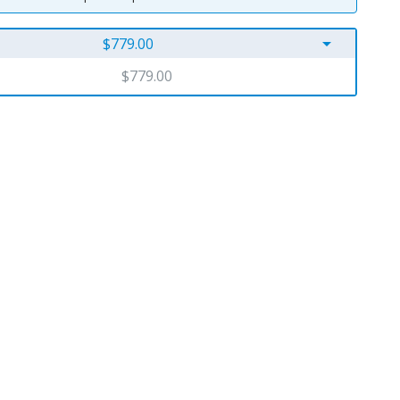
arrow_drop_down
$779.00
$779.00