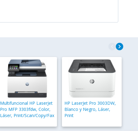
navigate_before
navigate_next
Multifuncional HP LaserJet
HP LaserJet Pro 3003DW,
Pro MFP 3303fdw, Color,
Blanco y Negro, Láser,
Láser, Print/Scan/Copy/Fax
Print