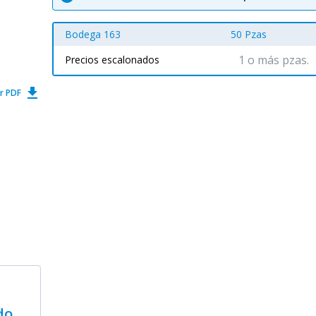
Bodega 163
50 Pzas
1 o más pzas.
Precios escalonados
get_app
r PDF
do