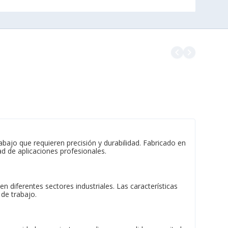
navigate_before
navigate_next
ajo que requieren precisión y durabilidad. Fabricado en
d de aplicaciones profesionales.
 diferentes sectores industriales. Las características
 de trabajo.