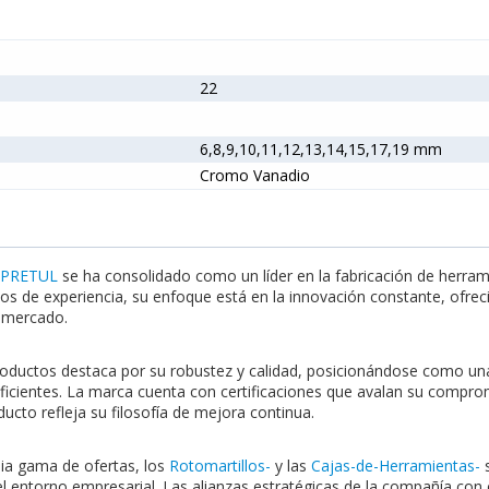
22
6,8,9,10,11,12,13,14,15,17,19 mm
Cromo Vanadio
a
PRETUL
se ha consolidado como un líder en la fabricación de herrami
os de experiencia, su enfoque está en la innovación constante, ofr
l mercado.
productos destaca por su robustez y calidad, posicionándose como un
ficientes. La marca cuenta con certificaciones que avalan su compr
ucto refleja su filosofía de mejora continua.
lia gama de ofertas, los
Rotomartillos-
y las
Cajas-de-Herramientas-
s
el entorno empresarial. Las alianzas estratégicas de la compañía con o