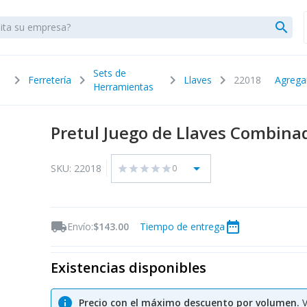
search
Sets de
chevron_right
chevron_right
chevron_right
chevron_right
Ferretería
Llaves
22018
Agrega
Herramientas
Pretul Juego de Llaves Combina
arrow_drop_down
SKU: 22018
0
star
star
star
star
star
local_shipping
date_range
Envío:
$143.00
Tiempo de entrega
Existencias disponibles
info
Precio con el máximo descuento por volumen.
V