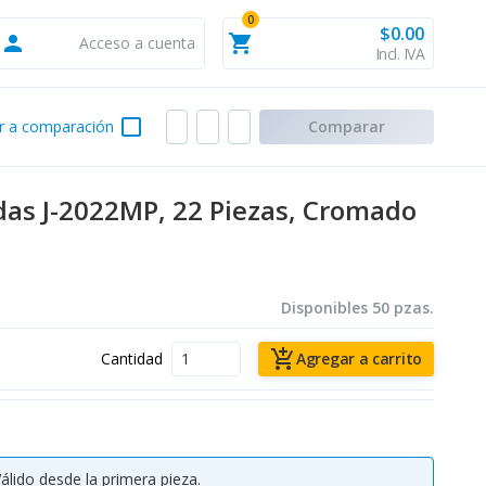
0
$0.00
person
shopping_cart
Acceso a cuenta
Incl. IVA
check_box_outline_blank
r a comparación
Comparar
das J-2022MP, 22 Piezas, Cromado
Disponibles 50 pzas.
add_shopping_cart
Cantidad
Agregar a carrito
álido desde la primera pieza.