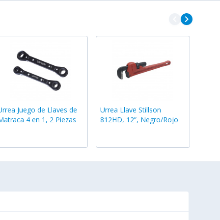
navigate_before
navigate_next
Urrea Juego de Llaves de
Urrea Llave Stillson
Matraca 4 en 1, 2 Piezas
812HD, 12”, Negro/Rojo