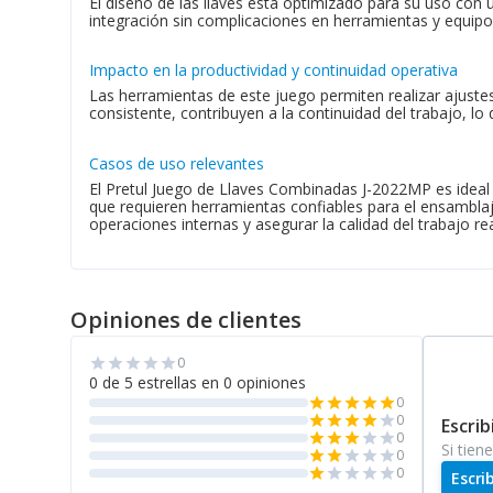
El diseño de las llaves está optimizado para su uso co
integración sin complicaciones en herramientas y equipos
Impacto en la productividad y continuidad operativa
Las herramientas de este juego permiten realizar ajustes
consistente, contribuyen a la continuidad del trabajo, l
Casos de uso relevantes
El Pretul Juego de Llaves Combinadas J-2022MP es ideal 
que requieren herramientas confiables para el ensamblaje
operaciones internas y asegurar la calidad del trabajo re
Opiniones de clientes
0
star
star
star
star
star
0 de 5 estrellas en 0 opiniones
0
star
star
star
star
star
0
star
star
star
star
star
Escrib
0
star
star
star
star
star
Si tien
0
star
star
star
star
star
0
star
star
star
star
star
Escri