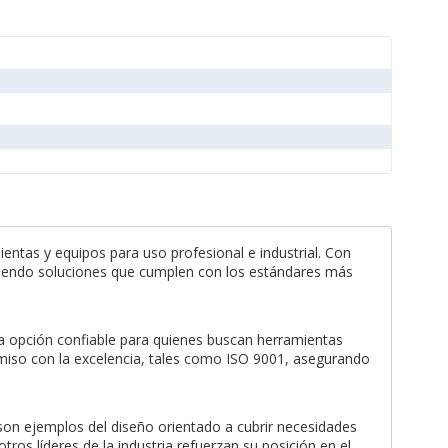
entas y equipos para uso profesional e industrial. Con
eciendo soluciones que cumplen con los estándares más
a opción confiable para quienes buscan herramientas
omiso con la excelencia, tales como ISO 9001, asegurando
on ejemplos del diseño orientado a cubrir necesidades
tros líderes de la industria refuerzan su posición en el