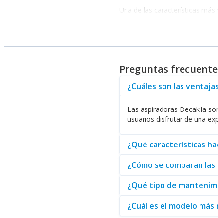
Una de las características más
accesorios específicos. Esto br
Ventajas de Usar Aspirado
Las
aspiradoras Decakila
son 
hogar más limpio, sino también
Preguntas frecuente
Los usuarios también destacan 
su vida útil. Así, los propieta
¿Cuáles son las ventajas
Además, en nuestro sitio, pue
Las aspiradoras Decakila so
versatilidad de la marca y su c
usuarios disfrutar de una exp
En conclusión, si usted busca u
estas aspiradoras no solo ofre
¿Qué características ha
como un distribuidor confiable 
¿Cómo se comparan las a
¿Qué tipo de mantenimi
¿Cuál es el modelo más