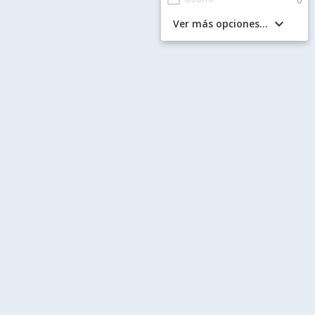
keyboard_arrow_down
Ver más opciones...