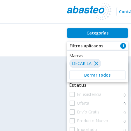
Cont
Categorías
Filtros aplicados
1
Marcas
close
DECAKILA
Filtros
Borrar todos
Estatus
check_box_outline_blank
En existencia
0
check_box_outline_blank
Oferta
0
check_box_outline_blank
Envío Gratis
0
check_box_outline_blank
Producto Nuevo
0
check_box_outline_blank
Importado
0