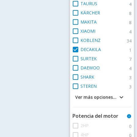
check_box_outline_blank
TAURUS
4
check_box_outline_blank
KÄRCHER
8
check_box_outline_blank
MAKITA
8
check_box_outline_blank
XIAOMI
4
check_box_outline_blank
KOBLENZ
34
check_box
DECAKILA
1
check_box_outline_blank
SURTEK
7
check_box_outline_blank
DAEWOO
4
check_box_outline_blank
SHARK
3
check_box_outline_blank
STEREN
3
keyboard_arrow_down
Ver más opciones...
Potencia del motor
info
check_box_outline_blank
2HP
0
check_box_outline_blank
4HP
0