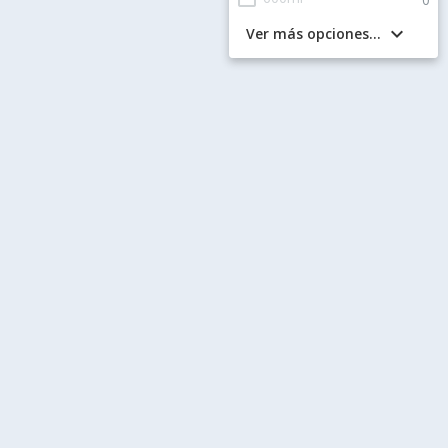
keyboard_arrow_down
Ver más opciones...