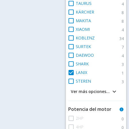
check_box_outline_blank
TAURUS
4
check_box_outline_blank
KÄRCHER
8
check_box_outline_blank
MAKITA
8
check_box_outline_blank
XIAOMI
4
check_box_outline_blank
KOBLENZ
34
check_box_outline_blank
SURTEK
7
check_box_outline_blank
DAEWOO
4
check_box_outline_blank
SHARK
3
check_box
LANIX
1
check_box_outline_blank
STEREN
3
keyboard_arrow_down
Ver más opciones...
Potencia del motor
info
check_box_outline_blank
2HP
0
check_box_outline_blank
4HP
0