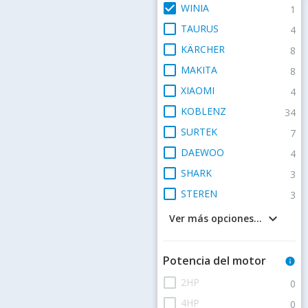
check_box
WINIA
1
check_box_outline_blank
TAURUS
4
check_box_outline_blank
KÄRCHER
8
check_box_outline_blank
MAKITA
8
check_box_outline_blank
XIAOMI
4
check_box_outline_blank
KOBLENZ
34
check_box_outline_blank
SURTEK
7
check_box_outline_blank
DAEWOO
4
check_box_outline_blank
SHARK
3
check_box_outline_blank
STEREN
3
keyboard_arrow_down
Ver más opciones...
Potencia del motor
info
check_box_outline_blank
2HP
0
check_box_outline_blank
4HP
0