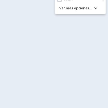
keyboard_arrow_down
Ver más opciones...