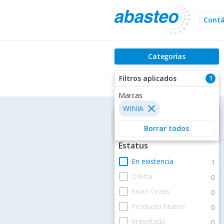
Cont
Categorías
Filtros aplicados
1
Marcas
close
WINIA
Filtros
Borrar todos
Estatus
check_box_outline_blank
En existencia
1
check_box_outline_blank
Oferta
0
check_box_outline_blank
Envío Gratis
0
check_box_outline_blank
Producto Nuevo
0
check_box_outline_blank
Importado
0