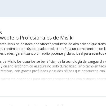
k
bwoofers Profesionales de Misik
arca Misik se destaca por ofrecer productos de alta calidad que tran
u rendimiento acústico, cada producto refleja un compromiso con la ex
idades, garantizando un audio potente y claro, ideal para eventos e
 de Misik, los usuarios se benefician de la tecnología de vanguardi
r y diseño ergonómico asegura no solo durabilidad, sino también facil
tativas, con graves profundos y agudos nítidos que enriquecen cualq
ialmente diseñados para ofrecer compatibilidad con distintos sistem
lidad del sonido en sus presentaciones o eventos. La marca también 
incluye opciones como los
Bocinas y Bafles
que complementan a la perf
k
de Misik se encuentran: