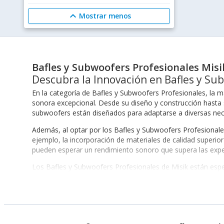
expand_less
Mostrar menos
Bafles y Subwoofers Profesionales Misi
Descubra la Innovación en Bafles y Su
En la categoría de Bafles y Subwoofers Profesionales, la m
sonora excepcional. Desde su diseño y construcción hasta s
subwoofers están diseñados para adaptarse a diversas neces
Además, al optar por los Bafles y Subwoofers Profesionales
ejemplo, la incorporación de materiales de calidad superio
pueden esperar un rendimiento sonoro que supera las expec
Los Bafles y Subwoofers Profesionales de Misik están espec
sin problemas en un sistema existente, maximizando la ca
que optimizan todavía más la experiencia sonora, lo que 
Características Destacadas de los Productos Misi
Entre las características más destacadas de los productos 