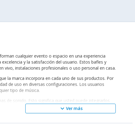
sforman cualquier evento o espacio en una experiencia
celencia y la satisfacción del usuario. Estos bafles y
n vivo, instalaciones profesionales o uso personal en casa.
a que la marca incorpora en cada uno de sus productos. Por
idad de uso en diversas configuraciones. Los usuarios
uier tipo de música.
as de sonido. Esto significa que usted puede integrarlos
ha desarrollado una línea de productos complementarios
keyboard_arrow_down
Ver más
ección su configuración de audio.