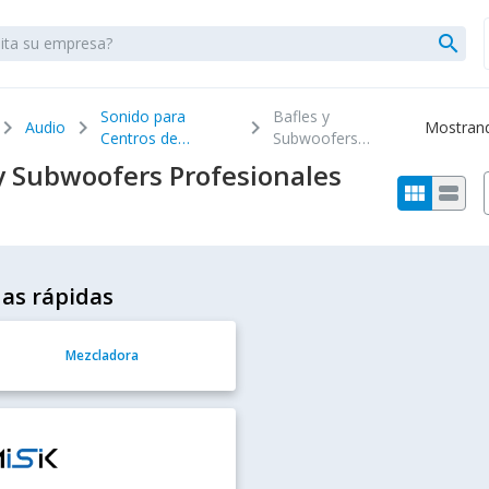
search
Sonido para
Bafles y
evron_right
chevron_right
chevron_right
Audio
Mostrando
Centros de
Subwoofers
Entretenimiento
Profesionales
 y Subwoofers Profesionales
view_module
view_stream
as rápidas
Mezcladora