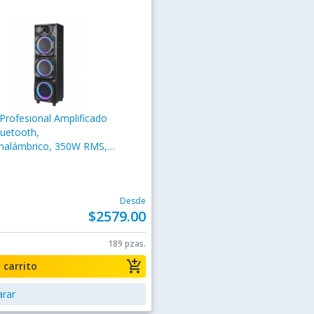
 Profesional Amplificado
uetooth,
Inalámbrico, 350W RMS,
PO, USB, XLR, Negro
Desde
$2579.00
0
189 pzas.
add_shopping_cart
a carrito
rar