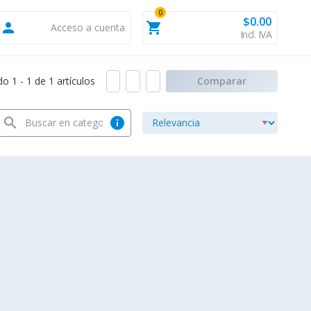
0
$0.00
person
shopping_cart
Acceso a cuenta
Incl. IVA
 1 - 1 de 1 artículos
Comparar
search
info