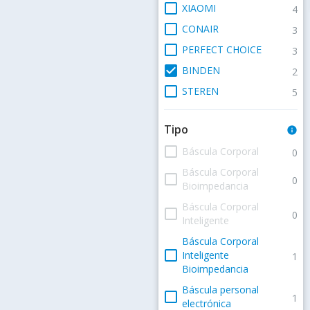
check_box_outline_blank
XIAOMI
4
check_box_outline_blank
CONAIR
3
check_box_outline_blank
PERFECT CHOICE
3
check_box
BINDEN
2
check_box_outline_blank
STEREN
5
Tipo
info
check_box_outline_blank
Báscula Corporal
0
Báscula Corporal
check_box_outline_blank
0
Bioimpedancia
Báscula Corporal
check_box_outline_blank
0
Inteligente
Báscula Corporal
check_box_outline_blank
Inteligente
1
Bioimpedancia
Báscula personal
check_box_outline_blank
1
electrónica