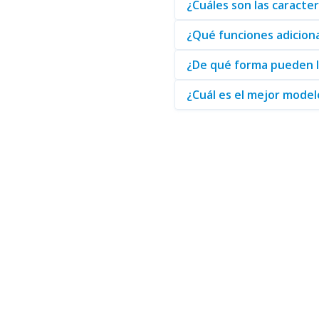
¿Cuáles son las caracte
Si usted está interesado en ex
detalle y compromiso por la cal
¿Qué funciones adiciona
¿De qué forma pueden la
Para aquellos que buscan un dis
mejor en cada compra, contribu
¿Cuál es el mejor model