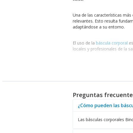
Una de las características más
relevantes. Esto resulta funda
adaptándose a su entorno.
El uso de la
báscula corporal
es
locales y profesionales de la s
Además de las funcionalidades 
para evaluar no solo el peso, 
más puntual sobre su salud.
Beneficios de Utilizar un
Preguntas frecuente
La opción de
báscula corpora
¿Cómo pueden las báscu
Mediciones precisas y rápidas
Diseño moderno que se adapta 
Las básculas corporales Bin
Funciones avanzadas que van m
Compatibilidad con dispositivo