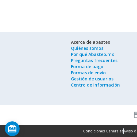
Acerca de abasteo
Quiénes somos
Por qué Abasteo.mx
Preguntas frecuentes
Forma de pago
Formas de envío
Gestión de usuarios
Centro de información
cred
card_giftcard
Condiciones Generales
Aviso d