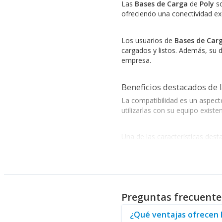
Las
Bases de Carga
de
Poly
so
ofreciendo una conectividad ex
Los usuarios de
Bases de Car
cargados y listos. Además, su d
empresa.
Beneficios destacados de 
La compatibilidad es un aspect
utilizarlas con su equipo exist
Una de las características des
dinámicos. Esto significa que u
Adicionalmente,
Poly
ofrece un
audio y comodidad, ideales par
Preguntas frecuente
Por último, si usted está busc
¿Qué ventajas ofrecen 
que complementa a las
Bases 