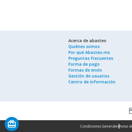
Acerca de abasteo
Quiénes somos
Por qué Abasteo.mx
Preguntas frecuentes
Forma de pago
Formas de envío
Gestión de usuarios
Centro de información
cred
card_giftcard
Condiciones Generales
Aviso d