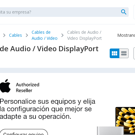
search
Cables de
Cables de Audio /
chevron_right
chevron_right
chevron_right
Cables
Mostrando
Audio / Video
Video DisplayPort
de Audio / Video DisplayPort
view_module
view_stream