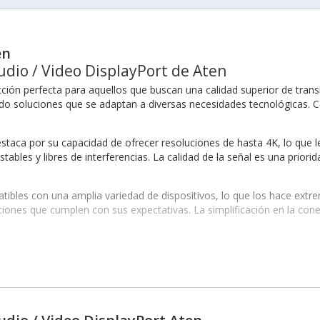
en
udio / Video DisplayPort de Aten
cción perfecta para aquellos que buscan una calidad superior de tran
o soluciones que se adaptan a diversas necesidades tecnológicas. Co
staca por su capacidad de ofrecer resoluciones de hasta 4K, lo que le
stables y libres de interferencias. La calidad de la señal es una prio
ibles con una amplia variedad de dispositivos, lo que los hace extr
ones que cumplen con sus expectativas. La simplificación en la cone
 / Video
pados con varias características que los hacen destacar. Entre ellas 
ntes.
eñal.