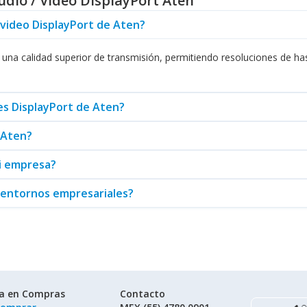
dio / Video DisplayPort Aten
o incluye otros productos relevantes como
Consolas de Rack
y
Acceso
y video DisplayPort de Aten?
a audiovisual.
ten
garantiza que su empresa cuente con la tecnología adecuada para
una calidad superior de transmisión, permitiendo resoluciones de has
iseño funcional posiciona a Aten como un líder en soluciones de co
 no dude en consultar el catálogo de
Cables de Audio / Video Display
erfecta para sus necesidades de conectividad.
es DisplayPort de Aten?
 Aten?
mi empresa?
n entornos empresariales?
ía en Compras
Contacto