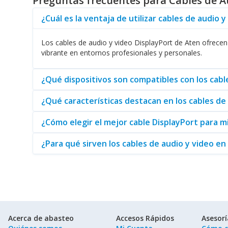
Preguntas frecuentes para Cables de Au
Además, Aten no solo se especializa en cables. Su catálog
¿Cuál es la ventaja de utilizar cables de audio 
diseñados para ofrecer un soporte total a su infraestructur
La elección de los
Cables de Audio / Video DisplayPort A
Los cables de audio y video DisplayPort de Aten ofrecen 
comunicaciones. Su combinación de tecnología avanzada y d
vibrante en entornos profesionales y personales.
Para encontrar una variedad aún más amplia de productos,
un amplio surtido que le ayudará a encontrar la solución p
¿Qué dispositivos son compatibles con los cabl
¿Qué características destacan en los cables de
¿Cómo elegir el mejor cable DisplayPort para 
¿Para qué sirven los cables de audio y video e
Acerca de abasteo
Accesos Rápidos
Asesor