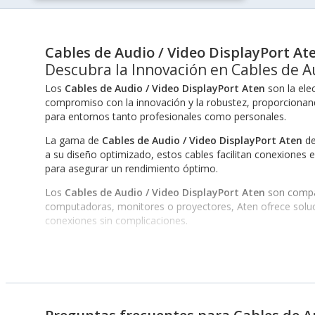
Cables de Audio / Video DisplayPort At
Descubra la Innovación en Cables de A
Los
Cables de Audio / Video DisplayPort Aten
son la ele
compromiso con la innovación y la robustez, proporcionand
para entornos tanto profesionales como personales.
La gama de
Cables de Audio / Video DisplayPort Aten
de
a su diseño optimizado, estos cables facilitan conexiones e
para asegurar un rendimiento óptimo.
Los
Cables de Audio / Video DisplayPort Aten
son compat
computadoras, monitores o proyectores, Aten ofrece soluci
conexiones sin complicaciones.
Características Destacadas de los Cables de Audio
Los
Cables de Audio / Video DisplayPort Aten
vienen equi
Soporte para múltiples resoluciones y tasas de refresco.
Construcción durable que resiste el uso en ambientes exige
Conectores chapados en oro para minimizar la pérdida de s