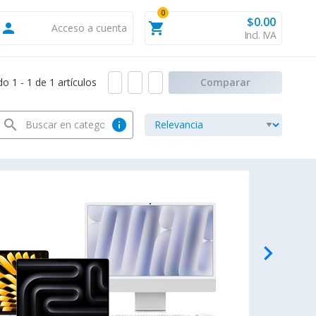
0
$0.00
person
shopping_cart
Acceso a cuenta
Incl. IVA
 1 - 1 de 1 artículos
Comparar
search
info
navigate_next