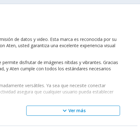
smisión de datos y video. Esta marca es reconocida por su
n Aten, usted garantiza una excelente experiencia visual
 permite disfrutar de imágenes nítidas y vibrantes. Gracias
ridad, y Aten cumple con todos los estándares necesarios
emadamente versátiles. Ya sea que necesite conectar
ctividad asegura que cualquier usuario pueda establecer
keyboard_arrow_down
Ver más
se incluyen: