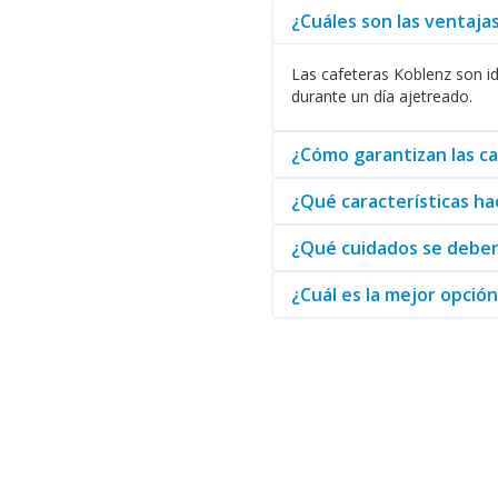
¿Cuáles son las ventaja
Al buscar las mejores solucione
se posicionan como una elecció
Las cafeteras Koblenz son id
Finalmente, si está interesado
durante un día ajetreado.
distribuidor, garantiza una ex
¿Cómo garantizan las ca
¿Qué características ha
¿Qué cuidados se deben
¿Cuál es la mejor opció