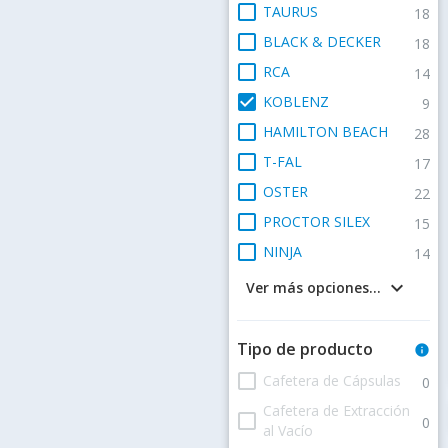
check_box_outline_blank
TAURUS
18
check_box_outline_blank
BLACK & DECKER
18
check_box_outline_blank
RCA
14
check_box
KOBLENZ
9
check_box_outline_blank
HAMILTON BEACH
28
check_box_outline_blank
T-FAL
17
check_box_outline_blank
OSTER
22
check_box_outline_blank
PROCTOR SILEX
15
check_box_outline_blank
NINJA
14
keyboard_arrow_down
Ver más opciones...
Tipo de producto
info
check_box_outline_blank
Cafetera de Cápsulas
0
Cafetera de Extracción
check_box_outline_blank
0
al Vacío