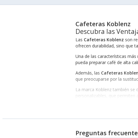
Cafeteras Koblenz
Descubra las Ventaj
Las
Cafeteras Koblenz
son rec
ofrecen durabilidad, sino que 
Una de las características más
pueda preparar café de alta ca
Además, las
Cafeteras Koble
que preocuparse por la sustituc
La marca Koblenz también se d
personalizables, que permiten a
Beneficios Esenciales de E
Las
Cafeteras Koblenz
no sol
estas cafeteras ofrecen tranqu
Otro aspecto importante a cons
Preguntas frecuente
Reguladores de Voltaje
,
Aspira