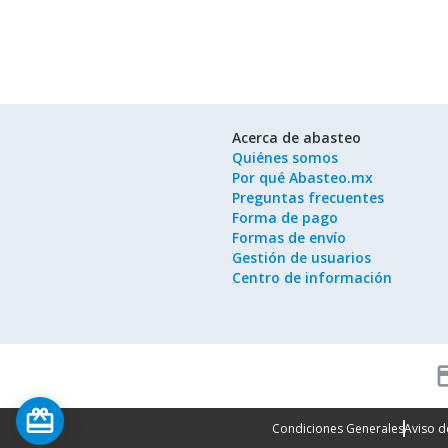
Acerca de abasteo
Quiénes somos
Por qué Abasteo.mx
Preguntas frecuentes
Forma de pago
Formas de envío
Gestión de usuarios
Centro de información
cred
card_giftcard
Condiciones Generales
Aviso d