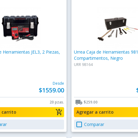
e Herramientas JEL3, 2 Piezas,
Urrea Caja de Herramientas 981
o
Compartimentos, Negro
URR 98164
Desde
$1559.00
local_shipping
0
20 pzas.
$259.00
add_shopping_cart
a carrito
Agregar a carrito
check_box_outline_blank
rar
Comparar