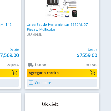
7M, 142
Urrea Set de Herramientas 9915M, 57
Piezas, Multicolor
URR 9915M
Desde
Desde
7,569.00
$7559.00
local_shipping
20 pzas.
$248.00
20 pzas.
add_shopping_cart
add_shopping_cart
Agregar a carrito
check_box_outline_blank
Comparar