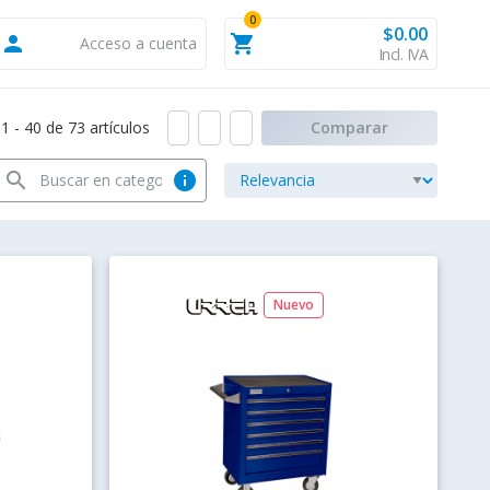
0
$0.00
person
shopping_cart
Acceso a cuenta
Incl. IVA
 - 40 de 73 artículos
Comparar
search
info
Nuevo