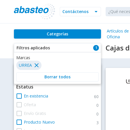
arrow_drop_down
Contáctenos
Artículos de
Categorías
Oficina
Cajas 
Filtros aplicados
1
Filtros
Estatus
check_box_outline_blank
En existencia
60
check_box_outline_blank
Oferta
0
check_box_outline_blank
Envío Gratis
0
check_box_outline_blank
Producto Nuevo
3