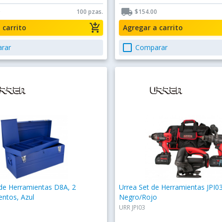
local_shipping
0
100 pzas.
$154.00
add_shopping_cart
a carrito
Agregar a carrito
check_box_outline_blank
rar
Comparar
 de Herramientas D8A, 2
Urrea Set de Herramientas JPI03
ntos, Azul
Negro/Rojo
URR JPI03