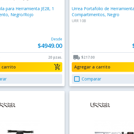
la para Herramienta JE28, 1
Urrea Portafolio de Herramient
nto, Negro/Rojo
Compartimentos, Negro
URR 10B
Desde
$4949.00
local_shipping
0
20 pzas.
$217.00
add_shopping_cart
a carrito
Agregar a carrito
check_box_outline_blank
rar
Comparar