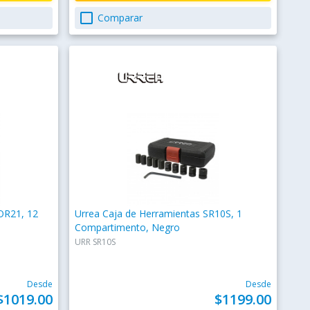
check_box_outline_blank
Comparar
OR21, 12
Urrea Caja de Herramientas SR10S, 1
Compartimento, Negro
URR SR10S
Desde
Desde
$1019.00
$1199.00