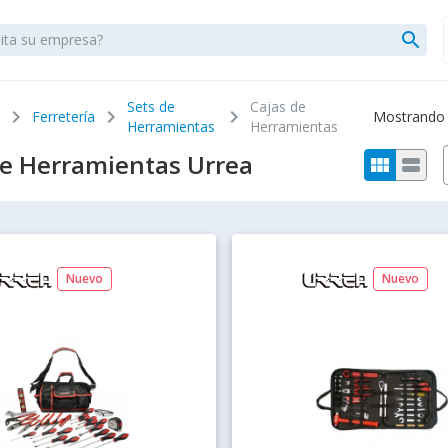
search
Sets de
Cajas de
chevron_right
chevron_right
chevron_right
Ferretería
Mostrando 1
Herramientas
Herramientas
de Herramientas Urrea
view_module
view_stream
Nuevo
Nuevo