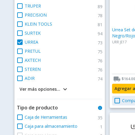
check_box_outline_blank
TRUPER
89
check_box_outline_blank
PRECISION
78
check_box_outline_blank
KLEIN TOOLS
81
Urrea Set d
check_box_outline_blank
SURTEK
94
Negro/Roj
check_box
URREA
URR JE17
73
check_box_outline_blank
PRETUL
75
check_box_outline_blank
AXTECH
76
check_box_outline_blank
STEREN
76
check_box_outline_blank
ADIR
local_shipping
74
$164.0
keyboard_arrow_down
Agregar 
Ver más opciones...
check_box_outline_blank
Compa
Tipo de producto
info
check_box_outline_blank
Caja de Herramientas
35
check_box_outline_blank
Caja para almacenamiento
1