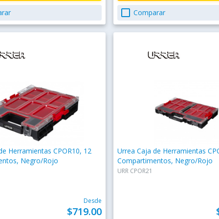
check_box_outline_blank
rar
Comparar
 de Herramientas CPOR10, 12
Urrea Caja de Herramientas CP
ntos, Negro/Rojo
Compartimentos, Negro/Rojo
URR CPOR21
Desde
$719.00