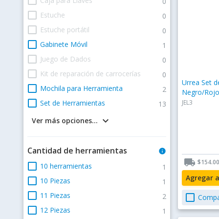
check_box_outline_blank
Caja para Llaves
0
check_box_outline_blank
Estuche
0
check_box_outline_blank
Estuche portátil
0
check_box_outline_blank
Gabinete Móvil
1
check_box_outline_blank
Juego de Dados
0
check_box_outline_blank
Kit de reparación de carrocerías
0
Urrea Set d
check_box_outline_blank
Mochila para Herramienta
2
Negro/Roj
check_box_outline_blank
Set de Herramientas
JEL3
13
keyboard_arrow_down
Ver más opciones...
Cantidad de herramientas
info
local_shipping
$154.0
check_box_outline_blank
10 herramientas
1
Agregar 
check_box_outline_blank
10 Piezas
1
check_box_outline_blank
11 Piezas
2
check_box_outline_blank
Compa
check_box_outline_blank
12 Piezas
1