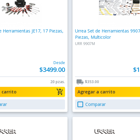
e Herramientas JE17, 17 Piezas,
Urrea Set de Herramientas 990
o
Piezas, Multicolor
URR 9907M
Desde
$3499.00
$1
local_shipping
0
20 pzas.
$353.00
add_shopping_cart
a carrito
Agregar a carrito
check_box_outline_blank
rar
Comparar