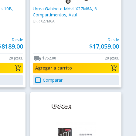
as 10B,
Urrea Gabinete Móvil X27M6A, 6
Compartimentos, Azul
URR X27M6A
Desde
Desde
$8189.00
$17,059.00
local_shipping
20 pzas.
$752.00
20 pzas.
add_shopping_cart
add_shopping_cart
Agregar a carrito
check_box_outline_blank
Comparar