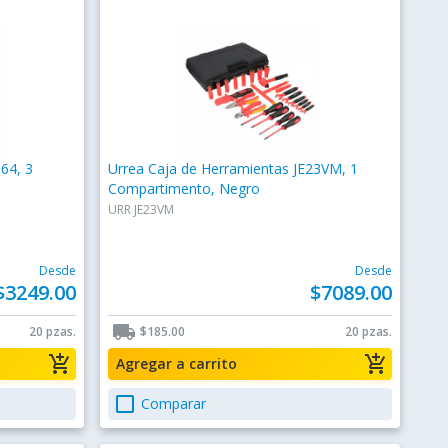
64, 3
Urrea Caja de Herramientas JE23VM, 1
Compartimento, Negro
URR JE23VM
Desde
Desde
$3249.00
$7089.00
local_shipping
20 pzas.
$185.00
20 pzas.
add_shopping_cart
add_shopping_cart
Agregar a carrito
check_box_outline_blank
Comparar