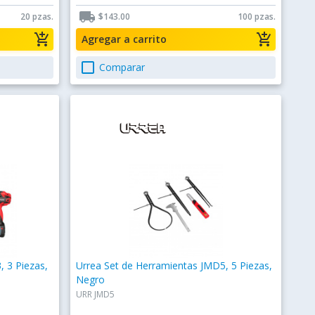
local_shipping
20 pzas.
$143.00
100 pzas.
add_shopping_cart
add_shopping_cart
Agregar a carrito
check_box_outline_blank
Comparar
, 3 Piezas,
Urrea Set de Herramientas JMD5, 5 Piezas,
Negro
URR JMD5