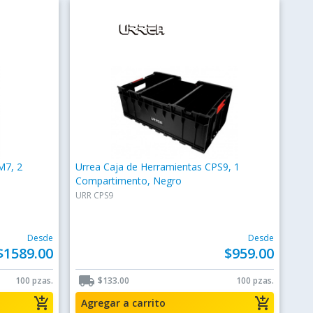
M7, 2
Urrea Caja de Herramientas CPS9, 1
Compartimento, Negro
URR CPS9
Desde
Desde
$1589.00
$959.00
local_shipping
100 pzas.
$133.00
100 pzas.
add_shopping_cart
add_shopping_cart
Agregar a carrito