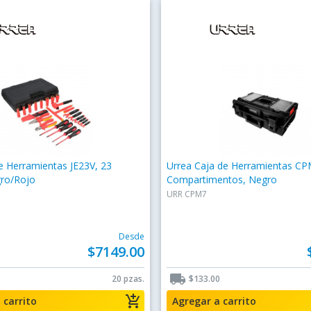
e Herramientas JE23V, 23
Urrea Caja de Herramientas CP
gro/Rojo
Compartimentos, Negro
URR CPM7
Desde
$7149.00
local_shipping
0
20 pzas.
$133.00
add_shopping_cart
a carrito
Agregar a carrito