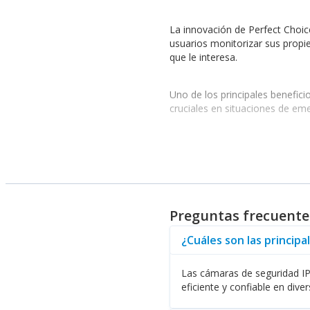
La innovación de Perfect Choic
usuarios monitorizar sus propi
que le interesa.
Uno de los principales benefici
cruciales en situaciones de em
Rendimiento y Flexibilida
El rendimiento de las cámaras 
flexible que puede ser utilizad
hora.
Preguntas frecuente
En cuanto a la compatibilidad, 
¿Cuáles son las princip
puede acceder a sus cámaras d
Las cámaras de seguridad IP 
Además, Perfect Choice ofrece
eficiente y confiable en dive
sistema de vigilancia. Asimismo