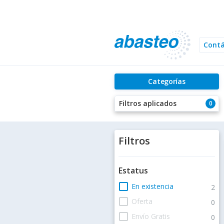
Cont
Categorías
Filtros aplicados
0
Filtros
Estatus
check_box_outline_blank
En existencia
2
check_box_outline_blank
Oferta
0
check_box_outline_blank
Envío Gratis
0