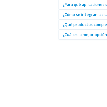
¿Para qué aplicaciones
Al invertir en cámaras de segu
momento. No escatime en la se
¿Cómo se integran las c
¿Qué productos complem
Finalmente, para todos sus req
disponibles y optimice la segur
¿Cuál es la mejor opción