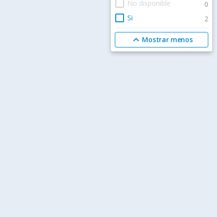
check_box_outline_blank
No disponible
0
check_box_outline_blank
Si
2
expand_less
Mostrar menos