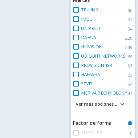
check_box_outline_blank
TP-LINK
46
check_box_outline_blank
IMOU
52
check_box_outline_blank
UNIARCH
34
check_box_outline_blank
DAHUA
226
check_box_outline_blank
HIKVISION
349
check_box_outline_blank
UBIQUITI NETWORKS
39
check_box_outline_blank
PROVISION-ISR
63
check_box_outline_blank
HANWHA
73
check_box_outline_blank
EZVIZ
64
check_box_outline_blank
MERIVA TECHNOLOGY
44
keyboard_arrow_down
Ver más opciones...
Factor de forma
info
check_box_outline_blank
ANPR/LPR
0