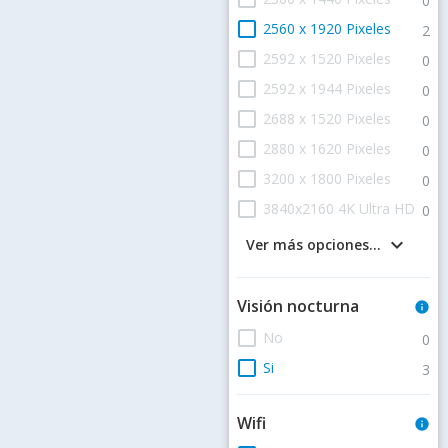
0
check_box_outline_blank
2560 x 1920 Pixeles
2
check_box_outline_blank
2592 x 1520 Pixeles
0
check_box_outline_blank
2592 x 1944 Pixeles
0
check_box_outline_blank
2688 x 1520 Pixeles
0
check_box_outline_blank
2880 x 1620 Pixeles
0
check_box_outline_blank
3200 x 1800 Pixeles
0
check_box_outline_blank
3840x2160 4K Ultra HD
0
keyboard_arrow_down
Ver más opciones...
Visión nocturna
info
check_box_outline_blank
No
0
check_box_outline_blank
Si
3
Wifi
info