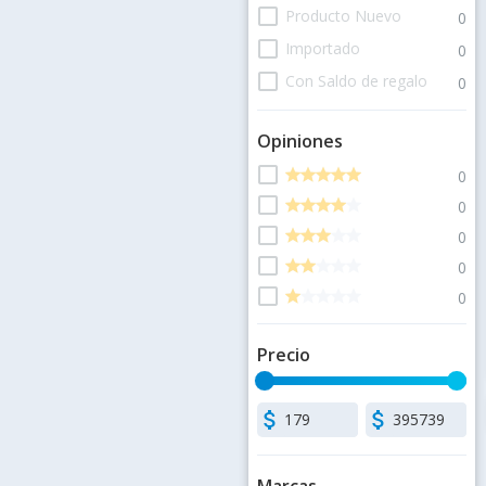
check_box_outline_blank
Producto Nuevo
0
check_box_outline_blank
Importado
0
check_box_outline_blank
Con Saldo de regalo
0
Opiniones
check_box_outline_blank
star
star
star
star
star
star
star
star
star
star
0
check_box_outline_blank
star
star
star
star
star
star
star
star
star
star
0
check_box_outline_blank
star
star
star
star
star
star
star
star
star
star
0
check_box_outline_blank
star
star
star
star
star
star
star
star
star
star
0
check_box_outline_blank
star
star
star
star
star
star
star
star
star
star
0
Precio
attach_money
attach_money
Marcas