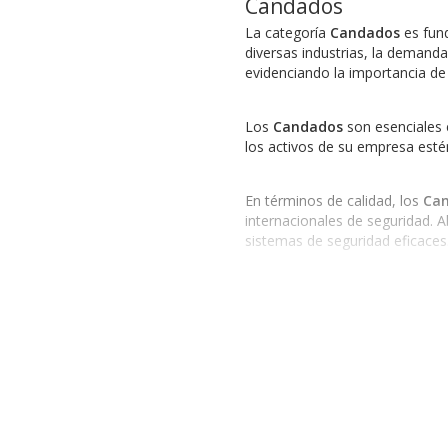
Candados
La categoría
Candados
es fund
diversas industrias, la demand
evidenciando la importancia de 
Los
Candados
son esenciales e
los activos de su empresa estén
En términos de calidad, los
Ca
internacionales de seguridad. 
sistemas de seguridad eficaces
Variedad de Productos en
Dentro de la categoría
Candad
Candados-Lock
: Ideal para ent
Candados-Panduit
: Perfectos 
Candados-Hermex
: Proporcion
Candados-Urrea
: Conocidos por
Candados-Precision
: Enfocados