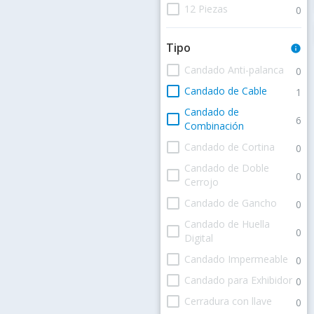
check_box_outline_blank
12 Piezas
0
Tipo
info
check_box_outline_blank
Candado Anti-palanca
0
check_box_outline_blank
Candado de Cable
1
Candado de
check_box_outline_blank
6
Combinación
check_box_outline_blank
Candado de Cortina
0
Candado de Doble
check_box_outline_blank
0
Cerrojo
check_box_outline_blank
Candado de Gancho
0
Candado de Huella
check_box_outline_blank
0
Digital
check_box_outline_blank
Candado Impermeable
0
check_box_outline_blank
Candado para Exhibidor
0
check_box_outline_blank
Cerradura con llave
0