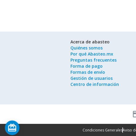
Acerca de abasteo
Quiénes somos
Por qué Abasteo.mx
Preguntas frecuentes
Forma de pago
Formas de envío
Gestión de usuarios
Centro de información
cred
card_giftcard
Condiciones Generales
Aviso d