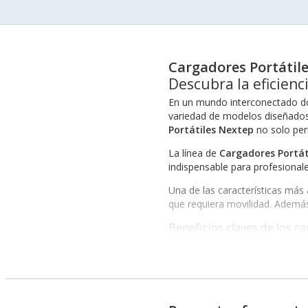
Cargadores Portátil
Descubra la eficienc
En un mundo interconectado do
variedad de modelos diseñados
Portátiles Nextep
no solo per
La línea de
Cargadores Portát
indispensable para profesionale
Una de las características más
que requiera movilidad. Además,
Beneficios claves de los c
La elección de un
Cargadores 
encuentran:
Compatibilidad con diversos dis
Carga rápida que optimiza el t