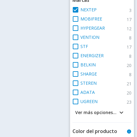
check_box
NEXTEP
3
check_box_outline_blank
MOBIFREE
17
check_box_outline_blank
HYPERGEAR
12
check_box_outline_blank
VENTION
8
check_box_outline_blank
STF
17
check_box_outline_blank
ENERGIZER
8
check_box_outline_blank
BELKIN
20
check_box_outline_blank
SHARGE
8
check_box_outline_blank
STEREN
21
check_box_outline_blank
ADATA
20
check_box_outline_blank
UGREEN
23
keyboard_arrow_down
Ver más opciones...
Color del producto
info