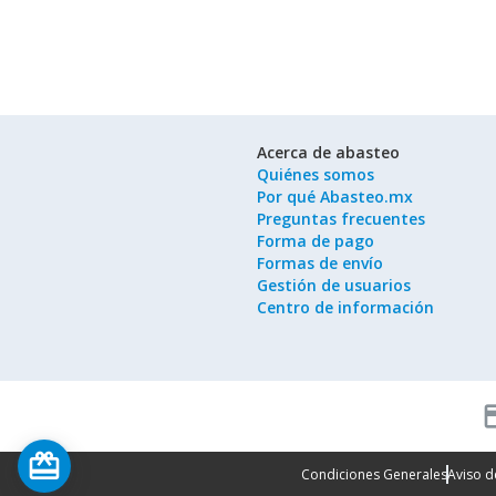
Acerca de abasteo
Quiénes somos
Por qué Abasteo.mx
Preguntas frecuentes
Forma de pago
Formas de envío
Gestión de usuarios
Centro de información
cred
card_giftcard
Condiciones Generales
Aviso d