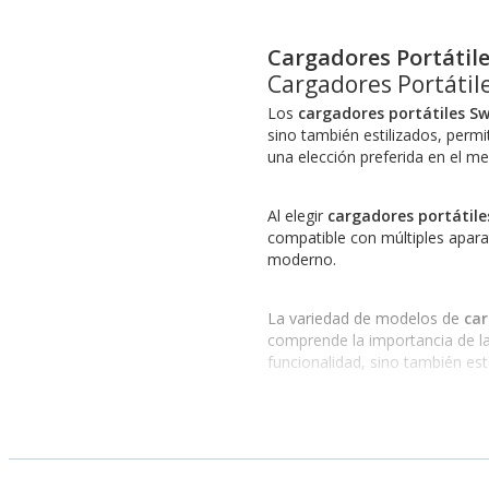
Cargadores Portátile
Cargadores Portátile
Los
cargadores portátiles Sw
sino también estilizados, perm
una elección preferida en el m
Al elegir
cargadores portátile
compatible con múltiples apara
moderno.
La variedad de modelos de
car
comprende la importancia de la
funcionalidad, sino también est
Rendimiento y Durabilida
Los cargadores de Swiss Mobilit
usuarios pueden confiar en que