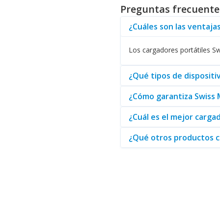
expectativas y más.
Preguntas frecuentes
¿Cuáles son las ventajas
Utilizando un
cargador portátil
,
batería en los momentos crucial
Los cargadores portátiles S
Además de cargadores, Swiss Mo
excelentes opciones dentro de 
¿Qué tipos de dispositi
¿Cómo garantiza Swiss M
Al final, si busca adquirir
cargad
excelente servicio al cliente. 
¿Cuál es el mejor carga
¿Qué otros productos c