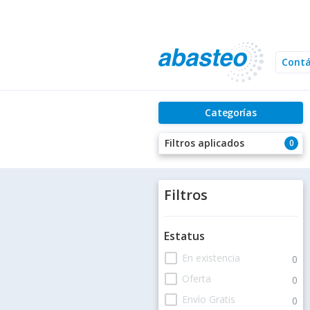
Cont
Categorías
Filtros aplicados
0
Filtros
Estatus
check_box_outline_blank
En existencia
0
check_box_outline_blank
Oferta
0
check_box_outline_blank
Envío Gratis
0