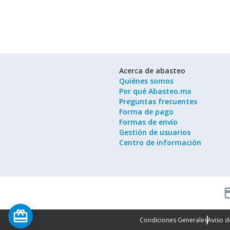
Acerca de abasteo
Quiénes somos
Por qué Abasteo.mx
Preguntas frecuentes
Forma de pago
Formas de envío
Gestión de usuarios
Centro de información
cred
card_giftcard
Condiciones Generales
Aviso d