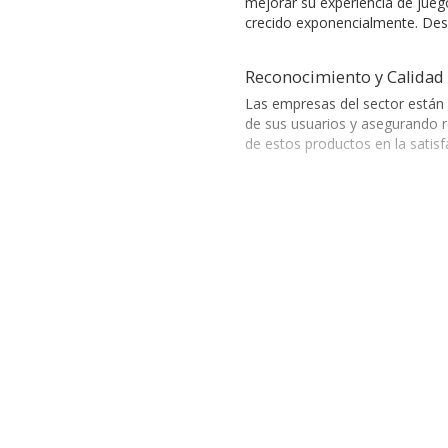
mejorar su experiencia de jue
crecido exponencialmente. Desd
Reconocimiento y Calidad 
Las empresas del sector están
de sus usuarios y asegurando r
de estos productos en la satisfa
Sectores Clave y Aplicacio
En cuanto a los sectores aten
aprendizaje. Asimismo, clientes
garantizar una experiencia enr
Preguntas frecuent
Variedad de Productos en 
¿Qué tipos de compleme
La categoría ofrece una variedad
Regalo /Gift Cards
son una excel
En Abasteo, se ofrece una va
de juegos, optimizando el reto
¿Cómo pueden beneficia
Maximización de Benefici