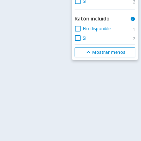
check_box_outline_blank
Si
2
Ratón incluido
info
check_box_outline_blank
No disponible
1
check_box_outline_blank
Si
2
expand_less
Mostrar menos