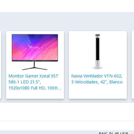
Monitor Gamer Xzeal XST
Navia Ventilador VTN-002,
580-1 LED 21.5",
3 Velocidades, 42", Blanco
1920x1080 Full HD, 100Hz,
HDMI, Negro
BNC,RJ-45,USB