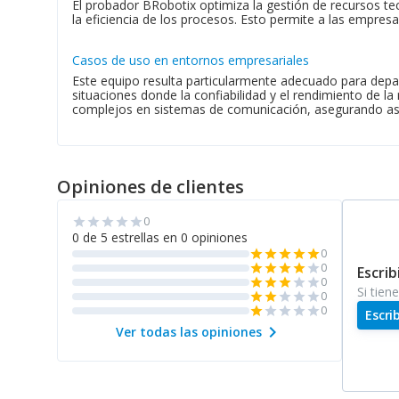
El probador BRobotix optimiza la gestión de recursos tecn
la eficiencia de los procesos. Esto permite a las empres
Casos de uso en entornos empresariales
Este equipo resulta particularmente adecuado para depar
situaciones donde la confiabilidad y el rendimiento de la
complejos en sistemas de comunicación, asegurando así
Opiniones de clientes
0
star
star
star
star
star
0 de 5 estrellas en 0 opiniones
0
star
star
star
star
star
0
star
star
star
star
star
Escrib
0
star
star
star
star
star
Si tien
0
star
star
star
star
star
0
star
star
star
star
star
Escri
chevron_right
Ver todas las opiniones