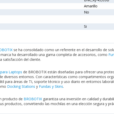
Amarillo
No
Si
OBOTIX
se ha consolidado como un referente en el desarrollo de solu
a marca ha desarrollado una gama completa de accesorios, como
Fun
a satisfacción del cliente.
 para Laptops
de BROBOTIX están diseñadas para ofrecer una protecc
de diversos entornos. Con características como compartimentos organ
átil para áreas de TI, soporte técnico y uso diario en entornos lab
como
Docking Stations
y
Fundas y Skins
.
un producto de
BROBOTIX
garantiza una inversión en calidad y durabil
 sus productos, convirtiendo las mochilas en una elección segura y pr