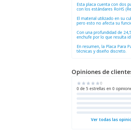
Esta placa cuenta con dos pu
con los estándares RoHS (Re
El material utilizado en su c
pero esto no afecta su funci
Con una profundidad de 24,5 
enchufe por lo que resulta i
En resumen, la Placa Para Pa
técnicas y diseño discreto.
Opiniones de cliente
0
star
star
star
star
star
0 de 5 estrellas en 0 opinion
Ver todas las opini