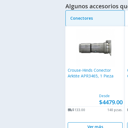
Algunos accesorios qu
Conectores
Crouse-Hinds Conector
Arktite APR3465, 1 Pieza
Desde
$4479.00
$133.00
140 pzas.
local_shipping
lo
Ver más