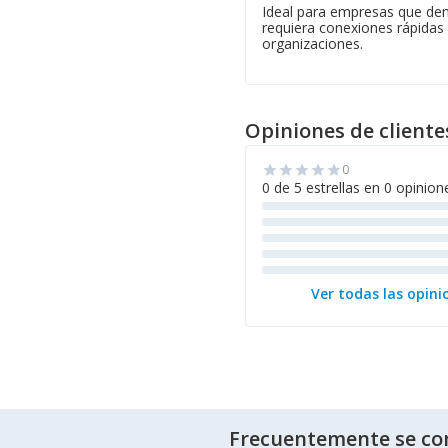
Ideal para empresas que dem
requiera conexiones rápidas y
organizaciones.
Opiniones de cliente
0
star
star
star
star
star
0 de 5 estrellas en 0 opinion
Ver todas las opini
Frecuentemente se co