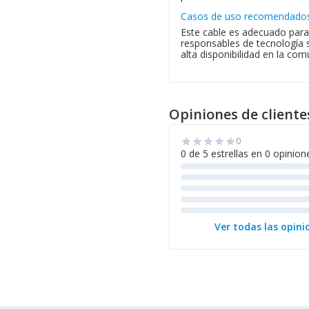
Casos de uso recomendado
Este cable es adecuado para 
responsables de tecnología 
alta disponibilidad en la co
Opiniones de cliente
0
star
star
star
star
star
0 de 5 estrellas en 0 opinion
Ver todas las opini