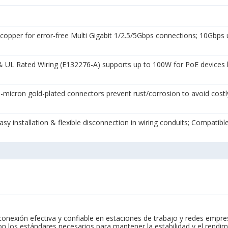
for error-free Multi Gigabit 1/2.5/5Gbps connections; 10Gbps up 
L Rated Wiring (E132276-A) supports up to 100W for PoE devices li
cron gold-plated connectors prevent rust/corrosion to avoid costly
y installation & flexible disconnection in wiring conduits; Compatibl
nexión efectiva y confiable en estaciones de trabajo y redes empres
 los estándares necesarios para mantener la estabilidad y el rendim