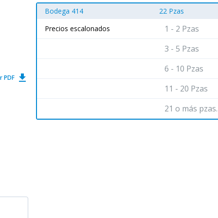
Bodega 414
22 Pzas
1 - 2 Pzas
Precios escalonados
3 - 5 Pzas
6 - 10 Pzas
get_app
r PDF
11 - 20 Pzas
21 o más pzas.