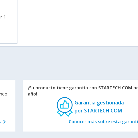
r 1
¡Su producto tiene garantía con STARTECH.COM po
endo
año!
Garantía gestionada
por STARTECH.COM
chevron_right
s
Conocer más sobre esta garant