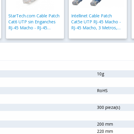
StarTech.com Cable Patch
Intellinet Cable Patch
Cat6 UTP sin Enganches
Cat5e UTP RJ-45 Macho -
RJ-45 Macho - RJ-45
RJ-45 Macho, 3 Metros,
Macho, 2 Metros, Gris
Azul
10g
RoHS
300 pieza(s)
200 mm
220 mm