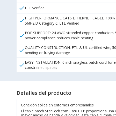
check
ETL verified
HIGH PERFORMANCE CAT6 ETHERNET CABLE: 100% copper 
check
568-2.D Category 6; ETL Verified
POE SUPPORT: 24 AWG stranded copper conductors & U
check
power compliance reduces cable heating
QUALITY CONSTRUCTION: ETL & UL certified wire; 50-mi
check
bending or fraying damage
EASY INSTALLATION: 6 inch snagless patch cord for eas
check
constrained spaces
Detalles del producto
Conexión sólida en entornos empresariales
El cable patch StarTech.com Cat6 UTP proporciona una co
mayor ancho de banda y velocidad, este cable cumple con