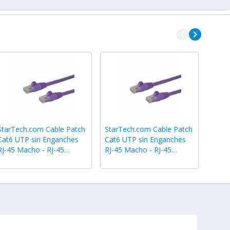
navigate_before
navigate_next
StarTech.com Cable Patch
StarTech.com Cable Patch
Cat6 UTP sin Enganches
Cat6 UTP sin Enganches
RJ-45 Macho - RJ-45
RJ-45 Macho - RJ-45
Macho, 30cm, Morado
Macho, 15.2cm, Morado