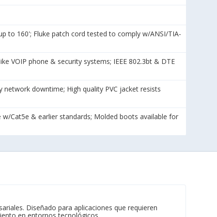
to 160'; Fluke patch cord tested to comply w/ANSI/TIA-
ke VOIP phone & security systems; IEEE 802.3bt & DTE
 network downtime; High quality PVC jacket resists
e w/Cat5e & earlier standards; Molded boots available for
ariales. Diseñado para aplicaciones que requieren
iento en entornos tecnológicos.