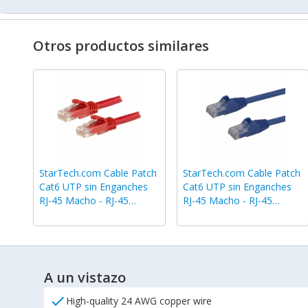
Otros productos similares
StarTech.com Cable Patch
StarTech.com Cable Patch
Cat6 UTP sin Enganches
Cat6 UTP sin Enganches
RJ-45 Macho - RJ-45
RJ-45 Macho - RJ-45
Macho, 15cm, Rojo
Macho, 30cm, Azul
A un vistazo
check
High-quality 24 AWG copper wire