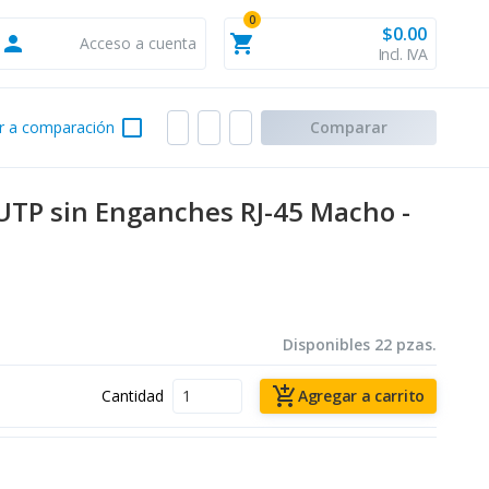
0
$0.00
person
shopping_cart
Acceso a cuenta
Incl. IVA
check_box_outline_blank
r a comparación
Comparar
UTP sin Enganches RJ-45 Macho -
Disponibles 22 pzas.
add_shopping_cart
Cantidad
Agregar a carrito