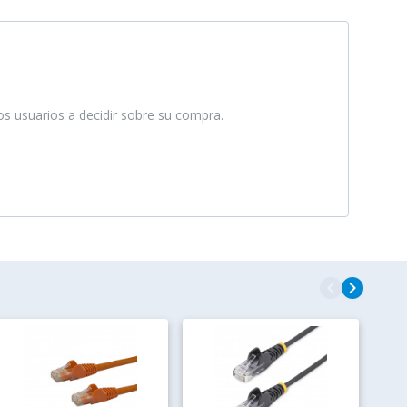
ros usuarios a decidir sobre su compra.
navigate_before
navigate_next