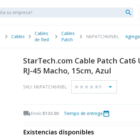
search
Cables
Cables
chevron_right
chevron_right
chevron_right
chevron_right
Cables
N6PATCH6INBL
Agrega
de Red
Patch
StarTech.com Cable Patch Cat6 
RJ-45 Macho, 15cm, Azul
arrow_drop_down
SKU: N6PATCH6INBL
0
star
star
star
star
star
local_shipping
date_range
Envío:
$133.00
Tiempo de entrega
Existencias disponibles