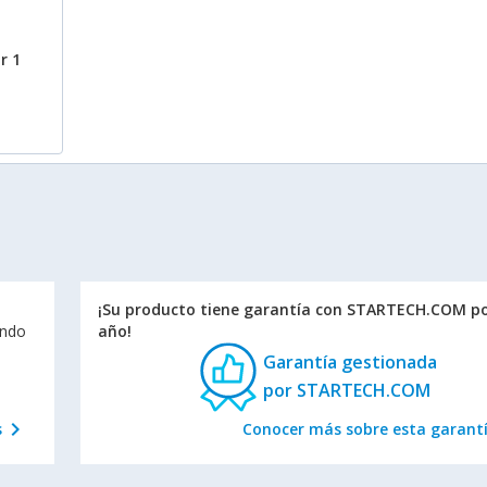
r 1
¡Su producto tiene garantía con STARTECH.COM po
endo
año!
Garantía gestionada
por STARTECH.COM
chevron_right
s
Conocer más sobre esta garant