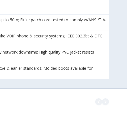
 to 50m; Fluke patch cord tested to comply w/ANSI/TIA-
ke VOIP phone & security systems; IEEE 802.3bt & DTE
 network downtime; High quality PVC jacket resists
5e & earlier standards; Molded boots available for
navigate_before
navigate_next