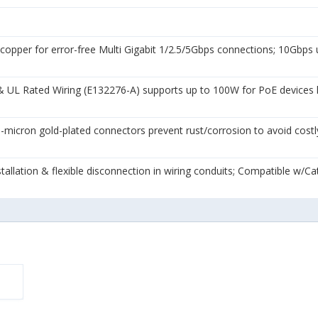
 for error-free Multi Gigabit 1/2.5/5Gbps connections; 10Gbps up
L Rated Wiring (E132276-A) supports up to 100W for PoE devices li
cron gold-plated connectors prevent rust/corrosion to avoid costly
llation & flexible disconnection in wiring conduits; Compatible w/Cat