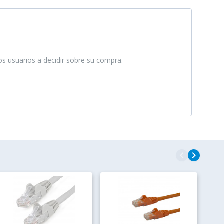
ros usuarios a decidir sobre su compra.
navigate_before
navigate_next