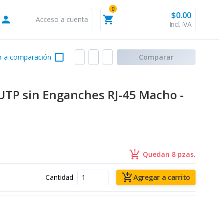
0
$0.00
person
shopping_cart
Acceso a cuenta
Incl. IVA
check_box_outline_blank
r a comparación
Comparar
UTP sin Enganches RJ-45 Macho -
production_quantity_limits
Quedan 8 pzas.
add_shopping_cart
Cantidad
Agregar a carrito