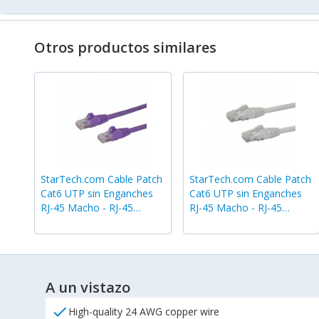
Otros productos similares
StarTech.com Cable Patch
StarTech.com Cable Patch
Cat6 UTP sin Enganches
Cat6 UTP sin Enganches
RJ-45 Macho - RJ-45
RJ-45 Macho - RJ-45
Macho, 50cm, Morado
Macho, 50cm, Blanco
A un vistazo
check
High-quality 24 AWG copper wire