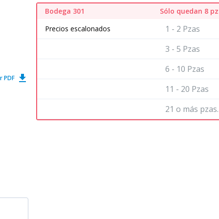
Bodega 301
Sólo quedan 8 pz
1 - 2 Pzas
Precios escalonados
3 - 5 Pzas
6 - 10 Pzas
get_app
r PDF
11 - 20 Pzas
21 o más pzas.