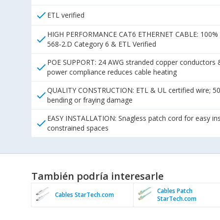
check
ETL verified
HIGH PERFORMANCE CAT6 ETHERNET CABLE: 100% copper
check
568-2.D Category 6 & ETL Verified
POE SUPPORT: 24 AWG stranded copper conductors & U
check
power compliance reduces cable heating
QUALITY CONSTRUCTION: ETL & UL certified wire; 50-mi
check
bending or fraying damage
EASY INSTALLATION: Snagless patch cord for easy insta
check
constrained spaces
También podría interesarle
Cables Patch
Cables StarTech.com
StarTech.com