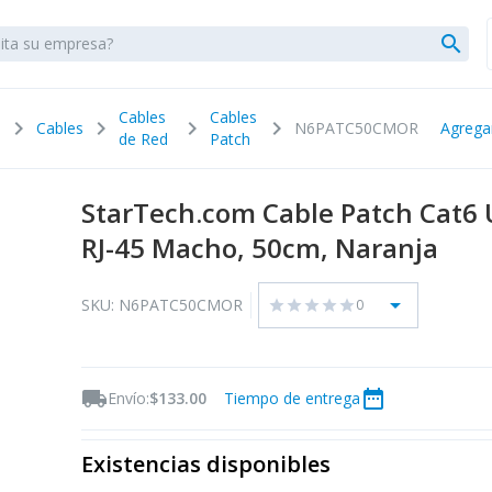
search
Cables
Cables
chevron_right
chevron_right
chevron_right
chevron_right
Cables
N6PATC50CMOR
Agrega
de Red
Patch
StarTech.com Cable Patch Cat6 
RJ-45 Macho, 50cm, Naranja
arrow_drop_down
SKU: N6PATC50CMOR
0
star
star
star
star
star
local_shipping
date_range
Envío:
$133.00
Tiempo de entrega
Existencias disponibles