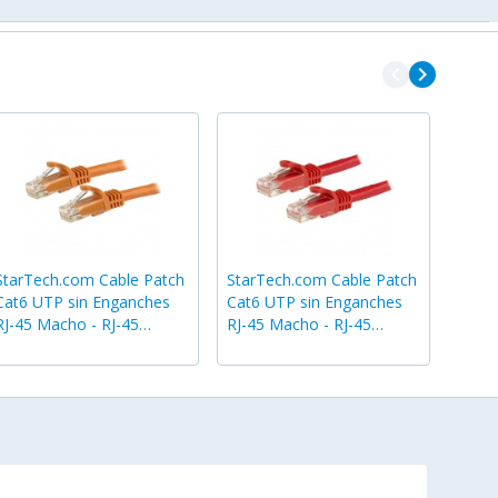
navigate_before
navigate_next
StarTech.com Cable Patch
StarTech.com Cable Patch
Cat6 UTP sin Enganches
Cat6 UTP sin Enganches
RJ-45 Macho - RJ-45
RJ-45 Macho - RJ-45
Macho, 3 Metros, Naranja
Macho, 1 Metro, Rojo