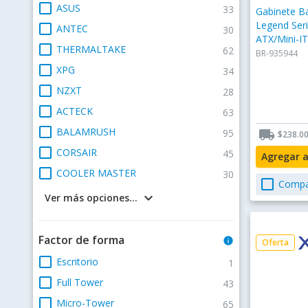
check_box_outline_blank
ASUS
33
Gabinete B
Legend Seri
check_box_outline_blank
ANTEC
30
ATX/Mini-IT
check_box_outline_blank
THERMALTAKE
62
Ventiladore
BR-935944
check_box_outline_blank
XPG
34
check_box_outline_blank
NZXT
28
check_box_outline_blank
ACTECK
63
check_box_outline_blank
BALAMRUSH
95
local_shipping
$238.0
check_box_outline_blank
CORSAIR
45
Agregar 
check_box_outline_blank
COOLER MASTER
30
check_box_outline_blank
Compa
keyboard_arrow_down
Ver más opciones...
Factor de forma
info
Oferta
check_box_outline_blank
Escritorio
1
check_box_outline_blank
Full Tower
43
check_box_outline_blank
Micro-Tower
65