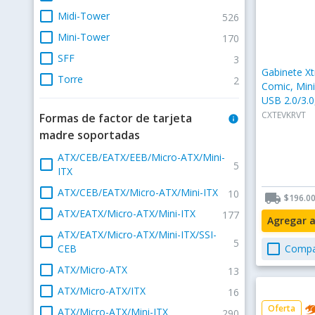
check_box_outline_blank
Midi-Tower
526
check_box_outline_blank
Mini-Tower
170
check_box_outline_blank
SFF
3
Gabinete X
check_box_outline_blank
Torre
2
Comic, Mini
USB 2.0/3.0
Instalados
CXTEVKRVT
Formas de factor de tarjeta
info
madre soportadas
ATX/CEB/EATX/EEB/Micro-ATX/Mini-
check_box_outline_blank
5
ITX
check_box_outline_blank
ATX/CEB/EATX/Micro-ATX/Mini-ITX
10
local_shipping
$196.0
check_box_outline_blank
ATX/EATX/Micro-ATX/Mini-ITX
177
Agregar 
ATX/EATX/Micro-ATX/Mini-ITX/SSI-
check_box_outline_blank
5
check_box_outline_blank
Compa
CEB
check_box_outline_blank
ATX/Micro-ATX
13
check_box_outline_blank
ATX/Micro-ATX/ITX
16
Oferta
check_box_outline_blank
ATX/Micro-ATX/Mini-ITX
290