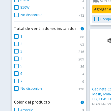
2
local_shipping
$269.0
check_box_outline_blank
850W
1
Agregar 
check_box_outline_blank
No disponible
712
check_box_outline_blank
Compa
Total de ventiladores instalados
info
check_box_outline_blank
1
88
check_box_outline_blank
2
63
check_box_outline_blank
3
216
check_box_outline_blank
4
209
check_box_outline_blank
5
36
check_box_outline_blank
6
4
check_box_outline_blank
7
6
check_box_outline_blank
No disponible
158
Gabinete C
Mesh, Midi
ITX, USB 3.
Color del producto
info
Instalados,
MF600M-KGN
check_box_outline_blank
Amarillo
8