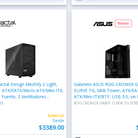
Nuevo
actal Design Meshify 2 Light,
Gabinete ASUS ROG CRONOX 
, ATX/EATX/Micro-ATX/Mini-ITX,
CURVE TG, Midi-Tower, ATX/EA
n Fuente, 3 Ventiladores
ATX/Mini-ITX/BTF, USB 3.0, sin 
 Negro
Ventiladores Instalados, Negro
03
ROG CRONOX GR801 CURVE TG SCR
$3859.00
Desde
$3389.00