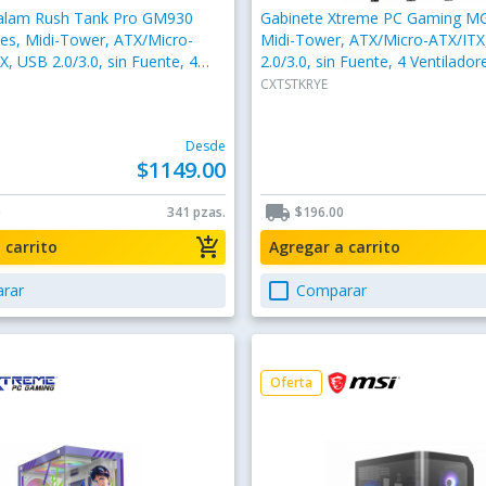
alam Rush Tank Pro GM930
Gabinete Xtreme PC Gaming M
es, Midi-Tower, ATX/Micro-
Midi-Tower, ATX/Micro-ATX/ITX
X, USB 2.0/3.0, sin Fuente, 4
2.0/3.0, sin Fuente, 4 Ventilador
s Instalados, Negro
Instalados, Negro/Amarillo
CXTSTKRYE
Desde
$1149.00
local_shipping
0
341 pzas.
$196.00
add_shopping_cart
a carrito
Agregar a carrito
check_box_outline_blank
rar
Comparar
Oferta