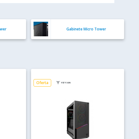
ower
Gabinete Micro Tower
Oferta