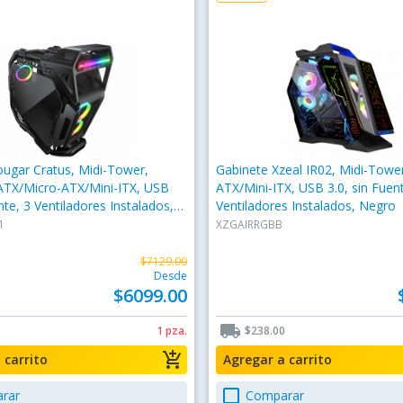
ugar Cratus, Midi-Tower,
Gabinete Xzeal IR02, Midi-Tower
TX/Micro-ATX/Mini-ITX, USB
ATX/Mini-ITX, USB 3.0, sin Fuent
nte, 3 Ventiladores Instalados,
Ventiladores Instalados, Negro
1
XZGAIRRGBB
$7129.00
Desde
$6099.00
local_shipping
0
1 pza.
$238.00
add_shopping_cart
a carrito
Agregar a carrito
check_box_outline_blank
rar
Comparar