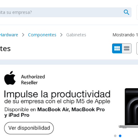
search
chevron_right
chevron_right
Hardware
Componentes
Gabinetes
Mostrando 1 
tes
view_module
view_stream