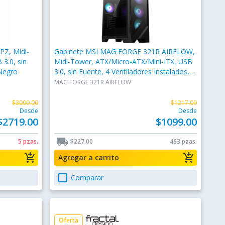
Z, Midi-
Gabinete MSI MAG FORGE 321R AIRFLOW,
3.0, sin
Midi-Tower, ATX/Micro-ATX/Mini-ITX, USB
 Negro
3.0, sin Fuente, 4 Ventiladores Instalados,
Negro
MAG FORGE 321R AIRFLOW
$3099.00
$1217.00
Desde
Desde
$2719.00
$1099.00
local_shipping
5 pzas.
$227.00
463 pzas.
add_shopping_cart
add_shopping_cart
Agregar a carrito
check_box_outline_blank
Comparar
Oferta