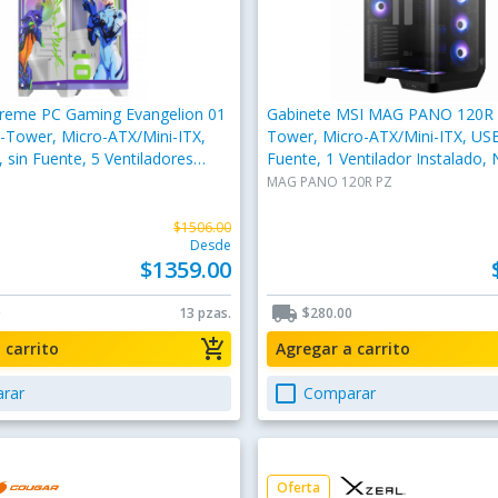
treme PC Gaming Evangelion 01
Gabinete MSI MAG PANO 120R P
-Tower, Micro-ATX/Mini-ITX,
Tower, Micro-ATX/Mini-ITX, USB 
, sin Fuente, 5 Ventiladores
Fuente, 1 Ventilador Instalado,
, Morado
MAG PANO 120R PZ
$1506.00
Desde
$1359.00
local_shipping
0
13 pzas.
$280.00
add_shopping_cart
a carrito
Agregar a carrito
check_box_outline_blank
rar
Comparar
Oferta