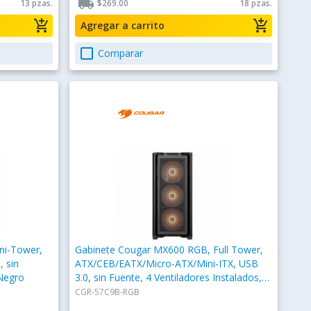
local_shipping
13 pzas.
$269.00
18 pzas.
add_shopping_cart
add_shopping_cart
Agregar a carrito
check_box_outline_blank
Comparar
ni-Tower,
Gabinete Cougar MX600 RGB, Full Tower,
, sin
ATX/CEB/EATX/Micro-ATX/Mini-ITX, USB
 Negro
3.0, sin Fuente, 4 Ventiladores Instalados,
Negro
CGR-57C9B-RGB