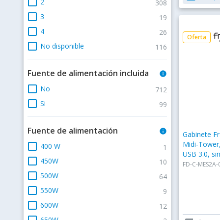
check_box_outline_blank
2
308
check_box_outline_blank
3
19
check_box_outline_blank
4
26
Oferta
check_box_outline_blank
No disponible
116
Fuente de alimentación incluida
info
check_box_outline_blank
No
712
check_box_outline_blank
Si
99
Fuente de alimentación
info
Gabinete Fr
Midi-Tower
check_box_outline_blank
400 W
1
USB 3.0, si
check_box_outline_blank
450W
10
Instalados,
FD-C-MES2A-
check_box_outline_blank
500W
64
check_box_outline_blank
550W
9
check_box_outline_blank
600W
12
check_box_outline_blank
650W