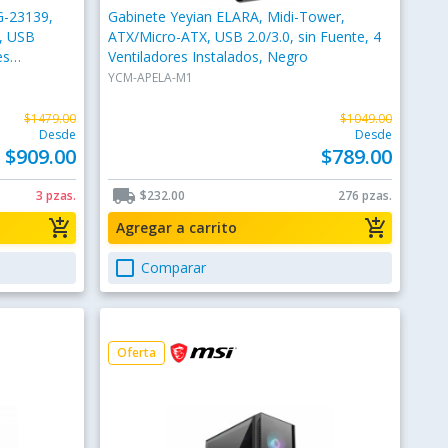
G-23139,
Gabinete Yeyian ELARA, Midi-Tower,
, USB
ATX/Micro-ATX, USB 2.0/3.0, sin Fuente, 4
es
Ventiladores Instalados, Negro
YCM-APELA-M1
$1479.00
$1049.00
Desde
Desde
$909.00
$789.00
local_shipping
3 pzas.
$232.00
276 pzas.
add_shopping_cart
add_shopping_cart
Agregar a carrito
check_box_outline_blank
Comparar
Oferta