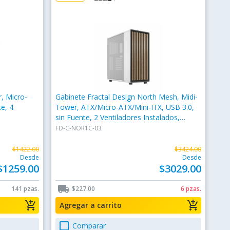
, Micro-
Gabinete Fractal Design North Mesh, Midi-
e, 4
Tower, ATX/Micro-ATX/Mini-ITX, USB 3.0,
sin Fuente, 2 Ventiladores Instalados,
Blanco
FD-C-NOR1C-03
$1422.00
$3424.00
Desde
Desde
$1259.00
$3029.00
local_shipping
141 pzas.
$227.00
6 pzas.
add_shopping_cart
add_shopping_cart
Agregar a carrito
check_box_outline_blank
Comparar