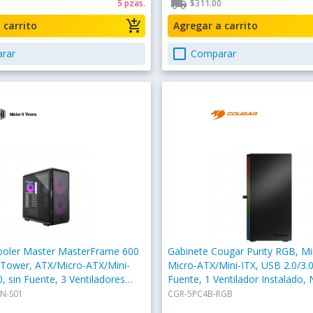
local_shipping
0
5 pzas.
$311.00
add_shopping_cart
a carrito
Agregar a carrito
check_box_outline_blank
rar
Comparar
ooler Master MasterFrame 600
Gabinete Cougar Purity RGB, Mi
-Tower, ATX/Micro-ATX/Mini-
Micro-ATX/Mini-ITX, USB 2.0/3.0
0, sin Fuente, 3 Ventiladores
Fuente, 1 Ventilador Instalado,
 Negro
N-S01
CGR-5PC4B-RGB