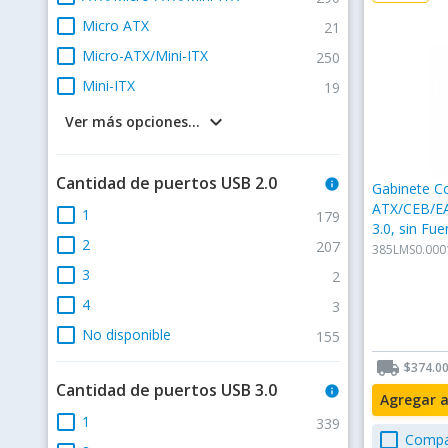
check_box_outline_blank
Micro ATX
21
check_box_outline_blank
Micro-ATX/Mini-ITX
250
check_box_outline_blank
Mini-ITX
19
keyboard_arrow_down
Ver más opciones...
Cantidad de puertos USB 2.0
info
Gabinete Co
ATX/CEB/EA
check_box_outline_blank
1
179
3.0, sin Fue
check_box_outline_blank
2
207
Negro
385LMS0.000
check_box_outline_blank
3
2
check_box_outline_blank
4
3
check_box_outline_blank
No disponible
155
local_shipping
$374.0
Cantidad de puertos USB 3.0
info
Agregar 
check_box_outline_blank
1
339
check_box_outline_blank
Compa