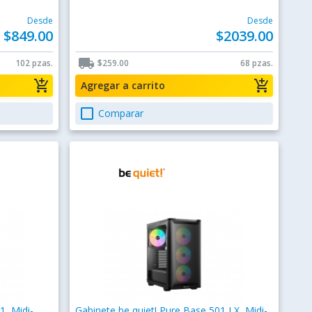
Desde
Desde
$849.00
$2039.00
local_shipping
102 pzas.
$259.00
68 pzas.
add_shopping_cart
add_shopping_cart
Agregar a carrito
check_box_outline_blank
Comparar
1, Midi-
Gabinete be quiet! Pure Base 501 LX, Midi-