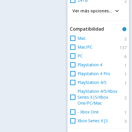
check_box_outline_blank
24TB
2
keyboard_arrow_down
Ver más opciones...
Compatibilidad
info
check_box_outline_blank
Mac
2
check_box_outline_blank
Mac/PC
137
check_box_outline_blank
PC
6
check_box_outline_blank
Playstation 4
1
check_box_outline_blank
Playstation 4 Pro
1
check_box_outline_blank
PlayStation 4/5
1
PlayStation 4/5/Xbox
check_box_outline_blank
Series X|S/Xbox
2
One/PC/Mac
check_box_outline_blank
- Xbox One
1
check_box_outline_blank
Xbox Series X|S
3