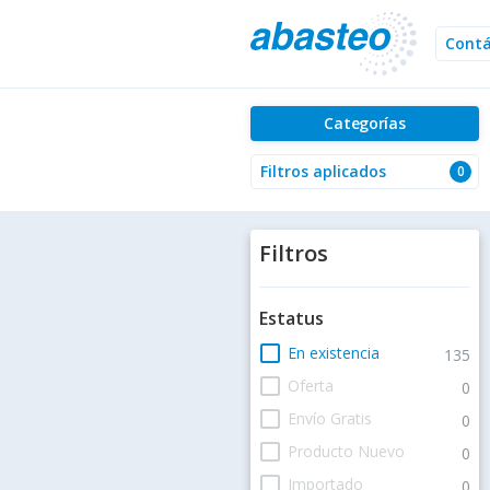
Cont
Categorías
Filtros aplicados
0
Filtros
Estatus
check_box_outline_blank
En existencia
135
check_box_outline_blank
Oferta
0
check_box_outline_blank
Envío Gratis
0
check_box_outline_blank
Producto Nuevo
0
check_box_outline_blank
Importado
0