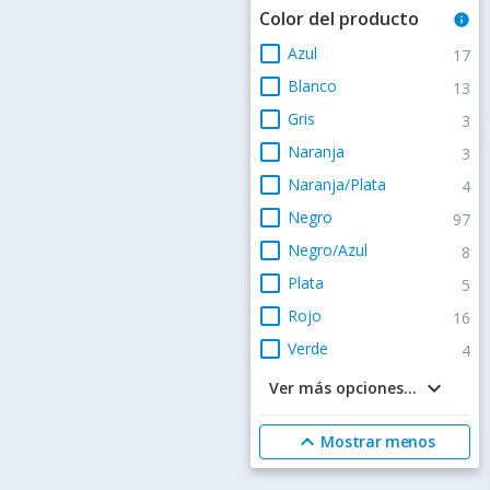
Color del producto
info
check_box_outline_blank
Azul
17
check_box_outline_blank
Blanco
13
check_box_outline_blank
Gris
3
check_box_outline_blank
Naranja
3
check_box_outline_blank
Naranja/Plata
4
check_box_outline_blank
Negro
97
check_box_outline_blank
Negro/Azul
8
check_box_outline_blank
Plata
5
check_box_outline_blank
Rojo
16
check_box_outline_blank
Verde
4
keyboard_arrow_down
Ver más opciones...
expand_less
Mostrar menos