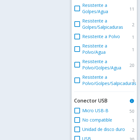
Resistente a
check_box_outline_blank
11
Golpes/Agua
Resistente a
check_box_outline_blank
2
Golpes/Salpicaduras
check_box_outline_blank
Resistente a Polvo
1
Resistente a
check_box_outline_blank
1
Polvo/Agua
Resistente a
check_box_outline_blank
20
Polvo/Golpes/Agua
Resistente a
check_box_outline_blank
3
Polvo/Golpes/Salpicaduras
Conector USB
info
check_box_outline_blank
Micro USB-B
50
check_box_outline_blank
No compatible
1
check_box_outline_blank
Unidad de disco duro
2
check_box_outline_blank
USB
30