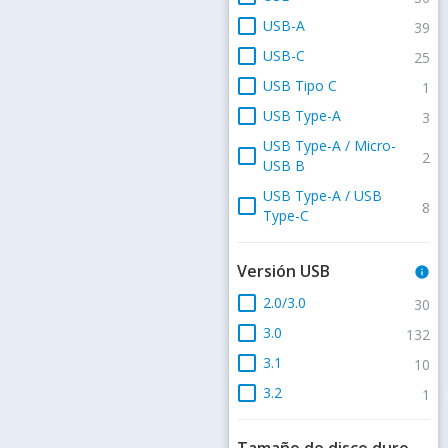
check_box_outline_blank
USB-A
39
check_box_outline_blank
USB-C
25
check_box_outline_blank
USB Tipo C
1
check_box_outline_blank
USB Type-A
3
USB Type-A / Micro-
check_box_outline_blank
2
USB B
USB Type-A / USB
check_box_outline_blank
8
Type-C
Versión USB
info
check_box_outline_blank
2.0/3.0
30
check_box_outline_blank
3.0
132
check_box_outline_blank
3.1
10
check_box_outline_blank
3.2
1
Tamaño de disco duro