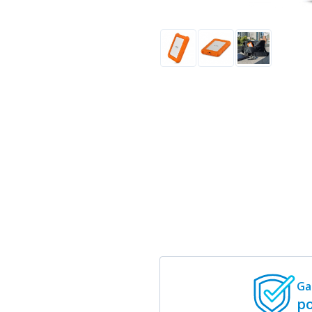
Ga
po