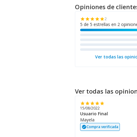
Opiniones de cliente
2
star
star
star
star
star
5 de 5 estrellas en 2 opinion
Ver todas las opini
Ver todas las opinio
star
star
star
star
star
15/08/2022
Usuario Final
Mayela
Compra verificada
check_circle