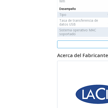
Wifi
Desempeño
Tipo
Tasa de transferencia de
datos USB
Sistema operativo MAC
soportado
Empaquetado
Manual de usuario
Cables incluidos
Acerca del Fabricante
Disco duro
Tamaño de disco duro
Velocidad de escritura
Velocidad de lectura
Capacidad