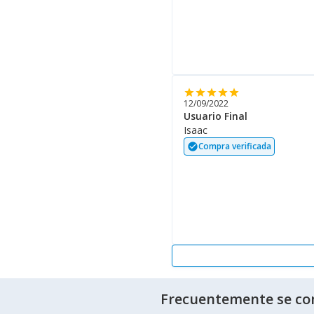
star
star
star
star
star
12/09/2022
Usuario Final
Isaac
Compra verificada
check_circle
Frecuentemente se co