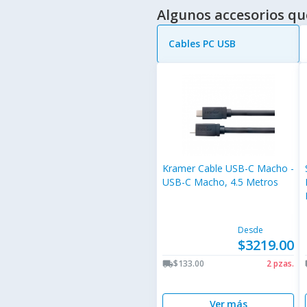
Algunos accesorios qu
Cables PC USB
Kramer Cable USB-C Macho -
USB-C Macho, 4.5 Metros
Desde
$3219.00
$133.00
2 pzas.
local_shipping
lo
Ver más