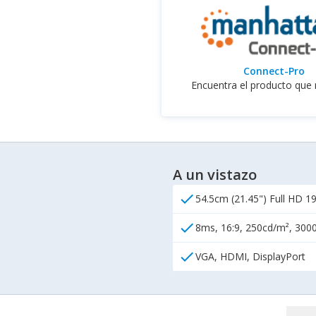
Connect-Pro
Encuentra el producto que 
A un vistazo
check
54.5cm (21.45") Full HD 
check
8ms, 16:9, 250cd/m², 3000
check
VGA, HDMI, DisplayPort