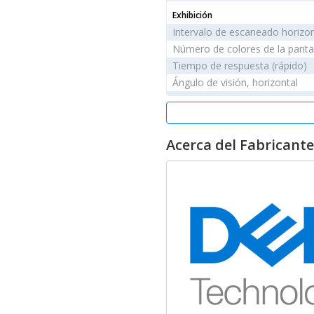
Exhibición
Intervalo de escaneado horizon
Número de colores de la panta
Tiempo de respuesta (rápido)
Ángulo de visión, horizontal
Densidad del pixel
Diagonal de la pantalla
Pantalla táctil
Acerca del Fabricante
Tamaño visible, horizontal
Tipo de pantalla
Forma de la pantalla
Máxima velocidad de actualiza
Ángulo de visión, vertical
Razón de contraste (típica)
HDCP
Relación de aspecto nativa
Tipo de retroiluminación
Tiempo de respuesta