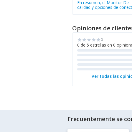
En resumen, el Monitor Dell 
calidad y opciones de conecti
Opiniones de cliente
0
star
star
star
star
star
0 de 5 estrellas en 0 opinion
Ver todas las opini
Frecuentemente se co