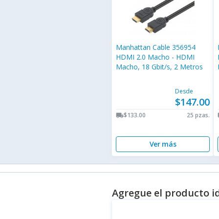
Manhattan Cable 356954
HDMI 2.0 Macho - HDMI
Macho, 18 Gbit/s, 2 Metros
Desde
$147.00
$133.00
25 pzas.
local_shipping
lo
Ver más
Agregue el producto i