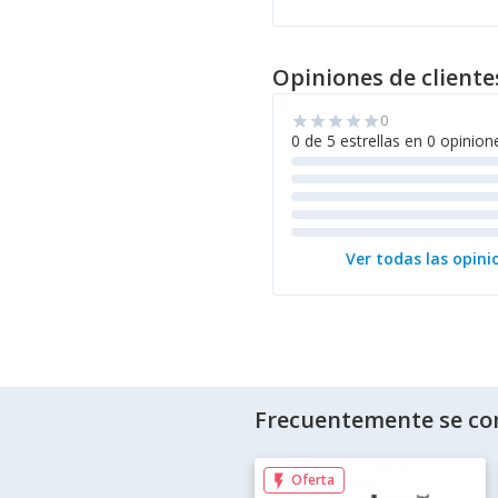
Opiniones de cliente
0
star
star
star
star
star
0 de 5 estrellas en 0 opinion
Ver todas las opini
Frecuentemente se co
Oferta
flash_on