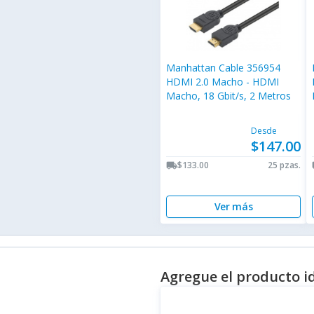
Manhattan Cable 356954
HDMI 2.0 Macho - HDMI
Macho, 18 Gbit/s, 2 Metros
Desde
$147.00
$133.00
25 pzas.
local_shipping
lo
Ver más
Agregue el producto i