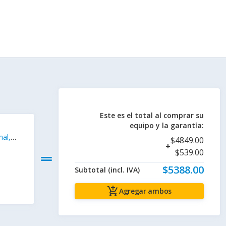
Este es el total al comprar su
equipo y la garantía:
nal,
$4849.00
+
Oficina
$539.00
drag_handle
$5388.00
Subtotal (incl. IVA)
add_shopping_cart
Agregar ambos