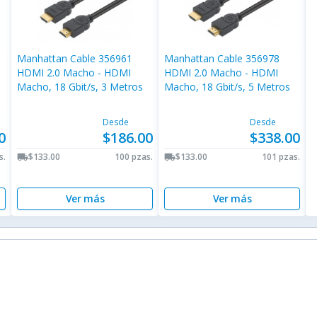
Manhattan Cable 356961
Manhattan Cable 356978
HDMI 2.0 Macho - HDMI
HDMI 2.0 Macho - HDMI
Macho, 18 Gbit/s, 3 Metros
Macho, 18 Gbit/s, 5 Metros
Desde
Desde
0
$186.00
$338.00
s.
$133.00
100 pzas.
$133.00
101 pzas.
local_shipping
local_shipping
Ver más
Ver más