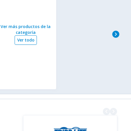
Ver más productos de la
categoría
navigate_next
Ver todo
navigate_before
navigate_next