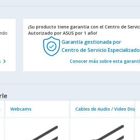
¡Su producto tiene garantía con el Centro de Servic
endo
Autorizado por ASUS por 1 año!
Garantía gestionada
por
Centro de Servicio Especializado
chevron_right
s
Conocer más sobre esta garant
rle
s
Webcams
Cables de Audio / Video Displ