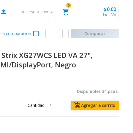
0
$0.00
person
shopping_cart
Acceso a cuenta
Incl. IVA
check_box_outline_blank
r a comparación
Comparar
Strix XG27WCS LED VA 27",
MI/DisplayPort, Negro
Disponibles 34 pzas.
add_shopping_cart
Cantidad
Agregar a carrito