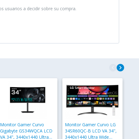
ros usuarios a decidir sobre su compra.
navigate_before
navigate_next
Monitor Gamer Curvo
Monitor Gamer Curvo LG
Gigabyte GS34WQCA LCD
34SR60QC-B LCD VA 34",
VA 34", 3440x1440 Ultra
3440x1440 Ultra Wide