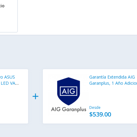
cio
vo ASUS
Garantía Extendida AIG
 LED VA
Garanplus, 1 Año Adicio
eSync,
para Monitores Uso en 
add
yPort,
— $4001 - $5000
Desde
$539.00