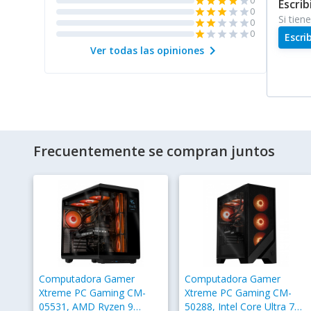
0
star
star
star
star
star
Escrib
0
star
star
star
star
star
Si tien
0
star
star
star
star
star
0
star
star
star
star
star
Escri
chevron_right
Ver todas las opiniones
Frecuentemente se compran juntos
Computadora Gamer
Computadora Gamer
Xtreme PC Gaming CM-
Xtreme PC Gaming CM-
05531, AMD Ryzen 9
50288, Intel Core Ultra 7