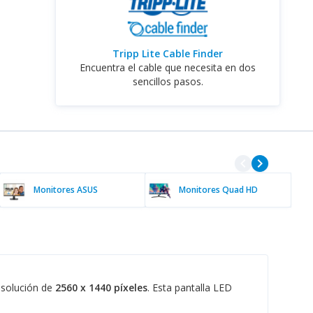
Tripp Lite Cable Finder
Encuentra el cable que necesita en dos
sencillos pasos.
navigate_before
navigate_next
Monitores ASUS
Monitores Quad HD
esolución de
2560 x 1440 píxeles
. Esta pantalla LED