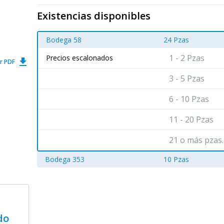
Existencias disponibles
Bodega 58
24 Pzas
1 - 2 Pzas
Precios escalonados
get_app
r PDF
3 - 5 Pzas
6 - 10 Pzas
11 - 20 Pzas
21 o más pzas.
Bodega 353
10 Pzas
do