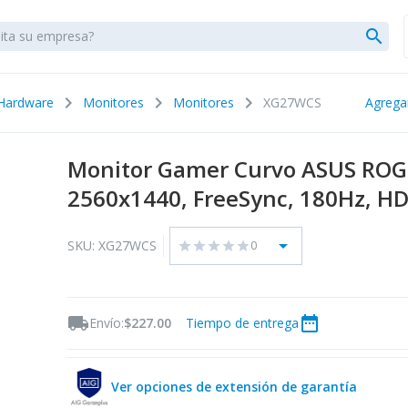
search
chevron_right
chevron_right
chevron_right
Hardware
Monitores
Monitores
XG27WCS
Agrega
Monitor Gamer Curvo ASUS ROG 
2560x1440, FreeSync, 180Hz, HD
arrow_drop_down
SKU: XG27WCS
0
star
star
star
star
star
local_shipping
date_range
Envío:
$227.00
Tiempo de entrega
Ver opciones de extensión de garantía