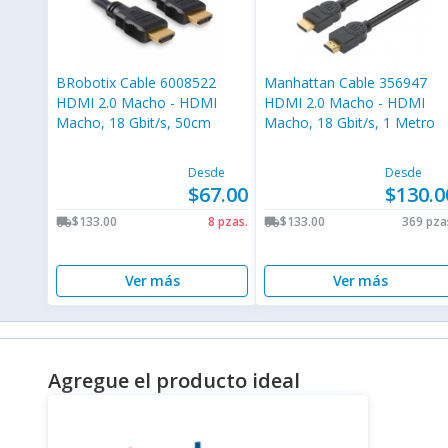
BRobotix Cable 6008522
Manhattan Cable 356947
HDMI 2.0 Macho - HDMI
HDMI 2.0 Macho - HDMI
Macho, 18 Gbit/s, 50cm
Macho, 18 Gbit/s, 1 Metro
Desde
Desde
$67.00
$130.0
$133.00
8 pzas.
$133.00
369 pza
local_shipping
local_shipping
Ver más
Ver más
Agregue el producto ideal