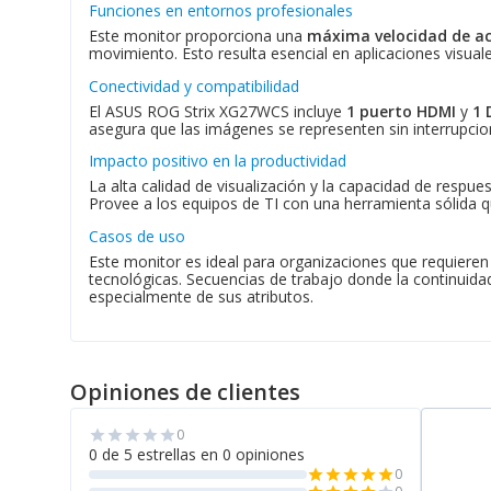
Funciones en entornos profesionales
Este monitor proporciona una
máxima velocidad de ac
movimiento. Esto resulta esencial en aplicaciones visuale
Conectividad y compatibilidad
El ASUS ROG Strix XG27WCS incluye
1 puerto HDMI
y
1 
asegura que las imágenes se representen sin interrupcio
Impacto positivo en la productividad
La alta calidad de visualización y la capacidad de respu
Provee a los equipos de TI con una herramienta sólida qu
Casos de uso
Este monitor es ideal para organizaciones que requieren
tecnológicas. Secuencias de trabajo donde la continuidad 
especialmente de sus atributos.
Opiniones de clientes
0
star
star
star
star
star
0 de 5 estrellas en 0 opiniones
0
star
star
star
star
star