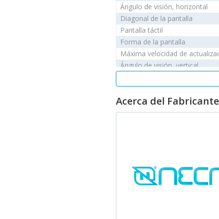
Ángulo de visión, horizontal
Diagonal de la pantalla
Pantalla táctil
Forma de la pantalla
Máxima velocidad de actualiza
Ángulo de visión, vertical
Razón de contraste (típica)
Relación de aspecto nativa
Acerca del Fabricante
Tiempo de respuesta
Resolución de la pantalla
Relación de contraste (dinámic
Tecnología de visualización
Display brightness (typical)
Tipo HD
Otras características
HDMI
Control de energía
Voltaje de salida de adaptador