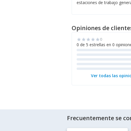
estaciones de trabajo gener
Opiniones de cliente
0
star
star
star
star
star
0 de 5 estrellas en 0 opinion
Ver todas las opini
Frecuentemente se co