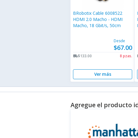
BRobotix Cable 6008522
HDMI 2.0 Macho - HDMI
Macho, 18 Gbit/s, 50cm
Desde
$67.00
$133.00
8 pzas.
local_shipping
lo
Ver más
Agregue el producto i