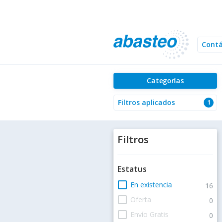
Cont
Categorías
Filtros aplicados
1
Filtros
Estatus
check_box_outline_blank
En existencia
16
check_box_outline_blank
Oferta
0
check_box_outline_blank
Envío Gratis
0