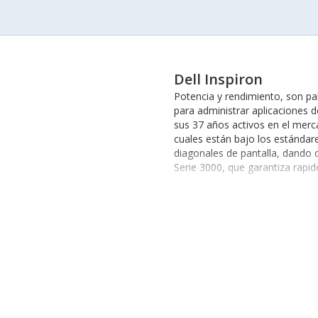
Dell Inspiron
Potencia y rendimiento, son pa
para administrar aplicaciones d
sus 37 años activos en el merc
cuales están bajo los estándares
diagonales de pantalla, dando c
Serie 3000, que garantiza rapid
Viva este cambio desde la como
USB
o algún
mouse
de su pref