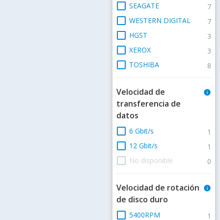
check_box_outline_blank
SEAGATE
7
check_box_outline_blank
WESTERN DIGITAL
7
check_box_outline_blank
HGST
3
check_box_outline_blank
XEROX
3
check_box_outline_blank
TOSHIBA
8
Velocidad de
info
transferencia de
datos
check_box_outline_blank
6 Gbit/s
1
check_box_outline_blank
12 Gbit/s
1
check_box_outline_blank
No disponible
0
Velocidad de rotación
info
de disco duro
check_box_outline_blank
5400RPM
1