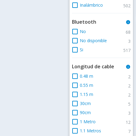
check_box_outline_blank
Inalámbrico
502
Bluetooth
info
check_box_outline_blank
No
68
check_box_outline_blank
No disponible
3
check_box_outline_blank
Si
517
Longitud de cable
info
check_box_outline_blank
0.48 m
2
check_box_outline_blank
0.55 m
2
check_box_outline_blank
1.15 m
2
check_box_outline_blank
30cm
5
check_box_outline_blank
90cm
3
check_box_outline_blank
1 Metro
12
check_box_outline_blank
1.1 Metros
7