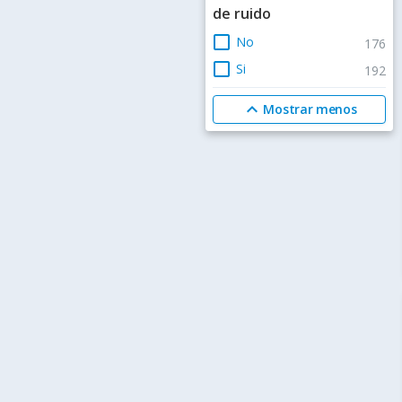
de ruido
check_box_outline_blank
No
176
check_box_outline_blank
Si
192
expand_less
Mostrar menos