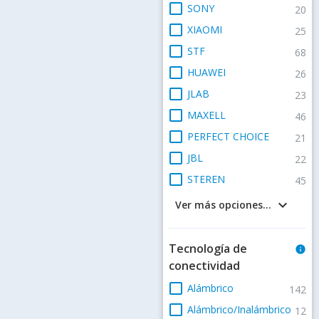
check_box_outline_blank
SONY
20
check_box_outline_blank
XIAOMI
25
check_box_outline_blank
STF
68
check_box_outline_blank
HUAWEI
26
check_box_outline_blank
JLAB
23
check_box_outline_blank
MAXELL
46
check_box_outline_blank
PERFECT CHOICE
21
check_box_outline_blank
JBL
22
check_box_outline_blank
STEREN
45
keyboard_arrow_down
Ver más opciones...
Tecnología de
info
conectividad
check_box_outline_blank
Alámbrico
142
check_box_outline_blank
Alámbrico/Inalámbrico
12