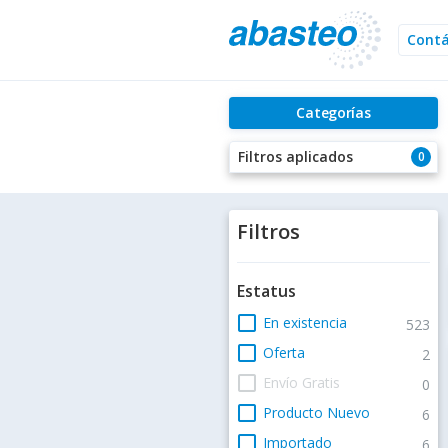
Cont
Categorías
Filtros aplicados
0
Filtros
Estatus
check_box_outline_blank
En existencia
523
check_box_outline_blank
Oferta
2
check_box_outline_blank
Envío Gratis
0
check_box_outline_blank
Producto Nuevo
6
check_box_outline_blank
Importado
6