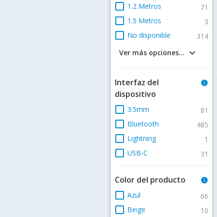
check_box_outline_blank
1.2 Metros
71
check_box_outline_blank
1.5 Metros
3
check_box_outline_blank
No disponible
314
keyboard_arrow_down
Ver más opciones...
Interfaz del
info
dispositivo
check_box_outline_blank
3.5mm
81
check_box_outline_blank
Bluetooth
485
check_box_outline_blank
Lightning
1
check_box_outline_blank
USB-C
31
Color del producto
info
check_box_outline_blank
Azul
66
check_box_outline_blank
Beige
10