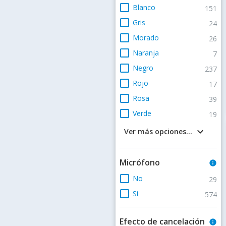
check_box_outline_blank
Blanco
151
check_box_outline_blank
Gris
24
check_box_outline_blank
Morado
26
check_box_outline_blank
Naranja
7
check_box_outline_blank
Negro
237
check_box_outline_blank
Rojo
17
check_box_outline_blank
Rosa
39
check_box_outline_blank
Verde
19
keyboard_arrow_down
Ver más opciones...
Micrófono
info
check_box_outline_blank
No
29
check_box_outline_blank
Si
574
Efecto de cancelación
info