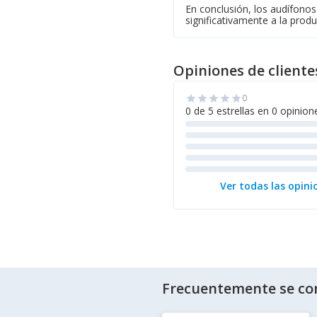
En conclusión, los audífonos
significativamente a la produ
Opiniones de cliente
0
star
star
star
star
star
0 de 5 estrellas en 0 opinion
Ver todas las opini
Frecuentemente se co