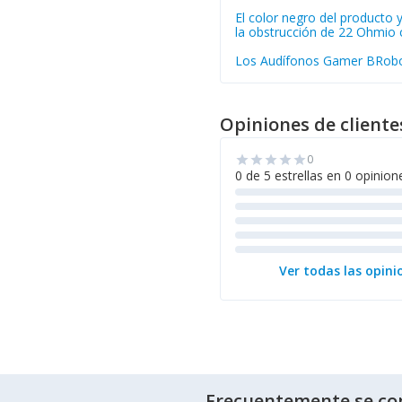
El color negro del producto 
la obstrucción de 22 Ohmio c
Los Audífonos Gamer BRoboti
Opiniones de cliente
0
star
star
star
star
star
0 de 5 estrellas en 0 opinion
Ver todas las opini
Frecuentemente se co