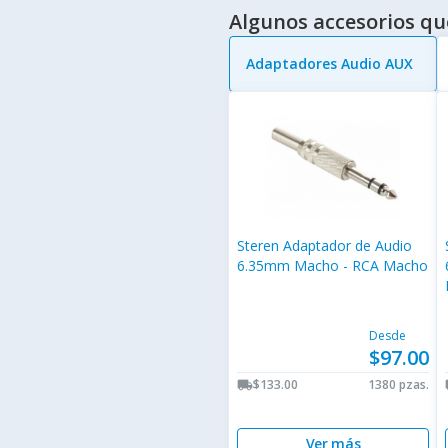
Algunos accesorios qu
Adaptadores Audio AUX
Steren Adaptador de Audio
6.35mm Macho - RCA Macho
Desde
$97.00
$133.00
1380 pzas.
local_shipping
lo
Ver más