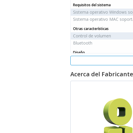
Requisitos del sistema
Sistema operativo Windows s
Sistema operativo MAC sopor
Otras características
Control de volumen
Bluetooth
Diseño
Tipo de producto
Plegable
Acerca del Fabricante
Color del producto
Tipo de auricular
Tipo de control
Dispositivo de entrada
Uso recomendado
Interfaz del dispositivo
Desempeño
Tipo de micrófono