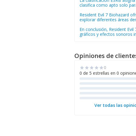
La clasificación ESRB asigna
clasifica como apto solo pa
Resident Evil 7 Biohazard o
explorar diferentes áreas de
En conclusión, Resident Evi
gráficos y efectos sonoros i
Opiniones de cliente
0
star
star
star
star
star
0 de 5 estrellas en 0 opinion
Ver todas las opini