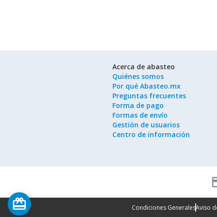
Acerca de abasteo
Quiénes somos
Por qué Abasteo.mx
Preguntas frecuentes
Forma de pago
Formas de envío
Gestión de usuarios
Centro de información
cred
card_giftcard
Condiciones Generales
Aviso d