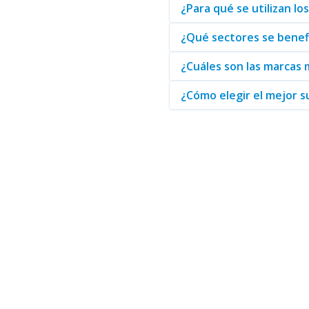
Supresores de Picos INDUSTR
¿Para qué se utilizan l
Supresores de Picos PANAMA
Adquiera un
supresor de picos
¿Qué sectores se benefi
empresa. ¡No espere más, realic
¿Cuáles son las marcas
¿Cómo elegir el mejor s