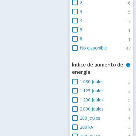
check_box_outline_blank
2
16
check_box_outline_blank
3
5
check_box_outline_blank
4
7
check_box_outline_blank
5
1
check_box_outline_blank
8
1
check_box_outline_blank
No disponible
47
Índice de aumento de
info
energía
check_box_outline_blank
1.080 Joules
3
check_box_outline_blank
1.125 Joules
3
check_box_outline_blank
1.200 Joules
5
check_box_outline_blank
2.000 Joules
3
check_box_outline_blank
200 Joules
3
check_box_outline_blank
200 kA
4