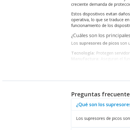
creciente demanda de protecci
Estos dispositivos evitan daños
operativa, lo que se traduce e
funcionamiento de los disposit
¿Cuáles son los principale
Los
supresores de picos
son u
Tecnología:
Protegen servidore
Manufactura:
Aseguran el fun
Telecomunicaciones:
Mantiene
Financiero:
Protegen la infraes
La historia de los supresores 
garantizan su eficacia.
¿Qué opciones de supresores d
Preguntas frecuente
En nuestro catálogo, su empre
¿Qué son los supresore
Supresores de Picos SMARTBI
Supresores de Picos FURMAN
-
Los supresores de picos son 
Supresores de Picos APC
- Espe
Supresores de Picos POWER-A