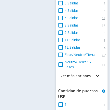
check_box_outline_blank
3 Salidas
6
check_box_outline_blank
4 Salidas
5
check_box_outline_blank
6 Salidas
23
check_box_outline_blank
8 Salidas
13
check_box_outline_blank
9 Salidas
6
check_box_outline_blank
11 Salidas
3
check_box_outline_blank
12 Salidas
4
check_box_outline_blank
Fase/Neutro/Tierra
27
Neutro/Tierra/3x
check_box_outline_blank
11
Fases
keyboard_arrow_down
Ver más opciones...
Cantidad de puertos
info
USB
check_box_outline_blank
1
1