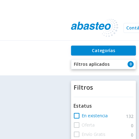
Cont
Categorías
Filtros aplicados
0
Filtros
Estatus
check_box_outline_blank
En existencia
132
check_box_outline_blank
Oferta
0
check_box_outline_blank
Envío Gratis
0