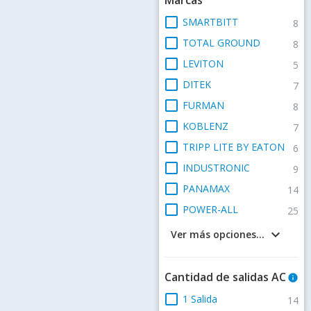
check_box_outline_blank
SMARTBITT
8
check_box_outline_blank
TOTAL GROUND
8
check_box_outline_blank
LEVITON
5
check_box_outline_blank
DITEK
7
check_box_outline_blank
FURMAN
8
check_box_outline_blank
KOBLENZ
7
check_box_outline_blank
TRIPP LITE BY EATON
6
check_box_outline_blank
INDUSTRONIC
9
check_box_outline_blank
PANAMAX
14
check_box_outline_blank
POWER-ALL
25
keyboard_arrow_down
Ver más opciones...
Cantidad de salidas AC
info
check_box_outline_blank
1 Salida
14