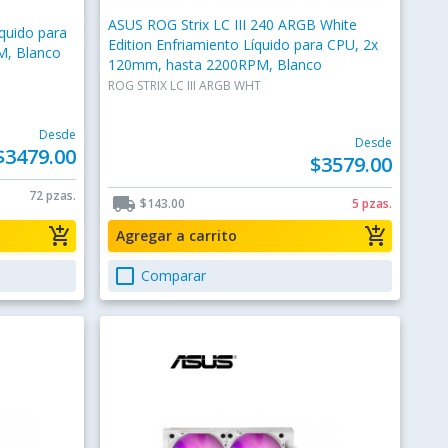
ASUS ROG Strix LC III 240 ARGB White
íquido para
Edition Enfriamiento Líquido para CPU, 2x
M, Blanco
120mm, hasta 2200RPM, Blanco
ROG STRIX LC III ARGB WHT
Desde
Desde
$3479.00
$3579.00
72 pzas.
local_shipping
$143.00
5 pzas.
add_shopping_cart
add_shopping_cart
Agregar a carrito
check_box_outline_blank
Comparar