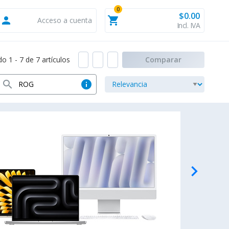
0
$0.00
person
shopping_cart
Acceso a cuenta
Incl. IVA
 1 - 7 de 7 artículos
Comparar
search
info
navigate_next