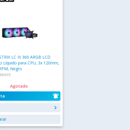
TRIX LC III 360 ARGB LCD
to Líquido para CPU, 3x 120mm,
RPM, Negro
0AAY0
Agotado
notifications_active
rta
keyboard_arrow_right
rar