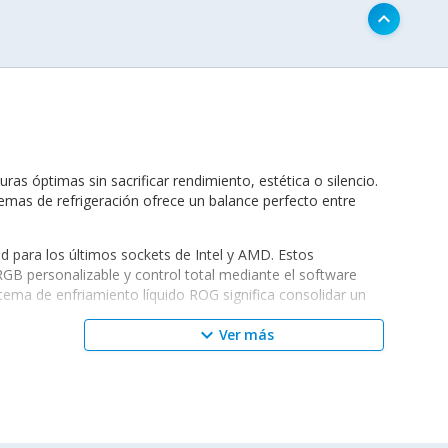
keyboard_arrow_up
s óptimas sin sacrificar rendimiento, estética o silencio.
emas de refrigeración ofrece un balance perfecto entre
para los últimos sockets de Intel y AMD. Estos
GB personalizable y control total mediante el software
istema de enfriamiento líquido ROG significa consolidar un
keyboard_arrow_down
Ver más
eriales de grado industrial y controladores que ajustan
luyen: