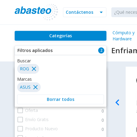
arrow_drop_down
Contáctenos
Cómputo y
Categorías
Hardware
Enfria
Filtros aplicados
2
Buscar
close
ROG
Filtros
Marcas
close
ASUS
Estatus
Borrar todos
navigate_before
check_box_outline_blank
En existencia
6
check_box_outline_blank
Oferta
0
check_box_outline_blank
Envío Gratis
0
check_box_outline_blank
Producto Nuevo
0