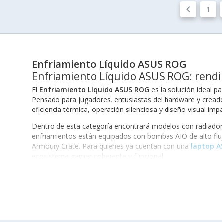
keyboard_arrow_left
1
Enfriamiento Líquido ASUS ROG
Enfriamiento Líquido ASUS ROG: rendi
El
Enfriamiento Líquido ASUS ROG
es la solución ideal p
Pensado para jugadores, entusiastas del hardware y creado
eficiencia térmica, operación silenciosa y diseño visual imp
Dentro de esta categoría encontrará modelos con radiado
enfriamientos están equipados con bombas AIO de alto fluj
Armoury Crate. Para quienes ya cuentan con una
laptop 
ecosistema gamer coherente y funcional.
¿Qué hace especial al enfriamiento líquido ASUS 
Los sistemas de
enfriamiento líquido ASUS ROG
no solo 
dinámicamente el flujo de líquido y la velocidad de los venti
Bomba Asetek de séptima generación o superior
, silen