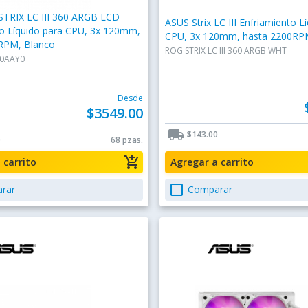
TRIX LC III 360 ARGB LCD
ASUS Strix LC III Enfriamiento L
to Líquido para CPU, 3x 120mm,
CPU, 3x 120mm, hasta 2200RP
RPM, Blanco
ROG STRIX LC III 360 ARGB WHT
0AAY0
Desde
$3549.00
local_shipping
$143.00
0
68 pzas.
add_shopping_cart
a carrito
Agregar a carrito
check_box_outline_blank
rar
Comparar