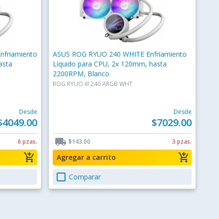
nfriamiento
ASUS ROG RYUO 240 WHITE Enfriamiento
asta
Líquido para CPU, 2x 120mm, hasta
2200RPM, Blanco
ROG RYUO III 240 ARGB WHT
Desde
Desde
$4049.00
$7029.00
local_shipping
6 pzas.
$143.00
3 pzas.
add_shopping_cart
add_shopping_cart
Agregar a carrito
check_box_outline_blank
Comparar