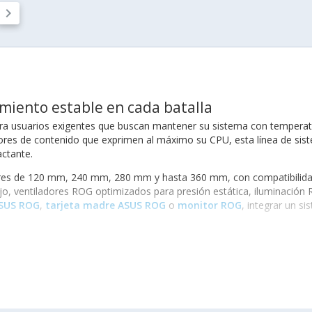
keyboard_arrow_right
miento estable en cada batalla
ara usuarios exigentes que buscan mantener su sistema con temperatura
res de contenido que exprimen al máximo su CPU, esta línea de sist
actante.
res de 120 mm, 240 mm, 280 mm y hasta 360 mm, con compatibilidad 
o, ventiladores ROG optimizados para presión estática, iluminación R
ASUS ROG
,
tarjeta madre ASUS ROG
o
monitor ROG
, integrar un s
ROG?
ofrecen potencia, sino también inteligencia. Están fabricados con mat
ladores según la carga del sistema. Sus principales características inc
ciosa y eficiente.