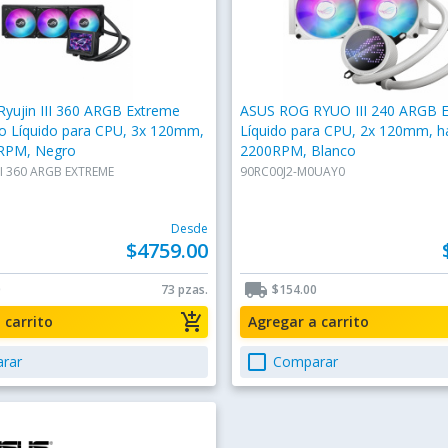
yujin III 360 ARGB Extreme
ASUS ROG RYUO III 240 ARGB E
to Líquido para CPU, 3x 120mm,
Líquido para CPU, 2x 120mm, h
RPM, Negro
2200RPM, Blanco
II 360 ARGB EXTREME
90RC00J2-M0UAY0
Desde
$4759.00
local_shipping
0
73 pzas.
$154.00
add_shopping_cart
a carrito
Agregar a carrito
check_box_outline_blank
rar
Comparar