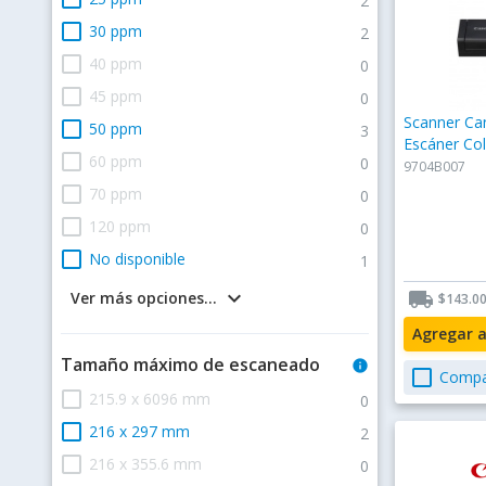
2
check_box_outline_blank
30 ppm
2
check_box_outline_blank
40 ppm
0
check_box_outline_blank
45 ppm
0
Scanner Ca
check_box_outline_blank
50 ppm
3
Escáner Co
check_box_outline_blank
60 ppm
0
9704B007
check_box_outline_blank
70 ppm
0
check_box_outline_blank
120 ppm
0
check_box_outline_blank
No disponible
1
keyboard_arrow_down
local_shipping
Ver más opciones...
$143.0
Agregar 
Tamaño máximo de escaneado
info
check_box_outline_blank
Compa
check_box_outline_blank
215.9 x 6096 mm
0
check_box_outline_blank
216 x 297 mm
2
check_box_outline_blank
216 x 355.6 mm
0