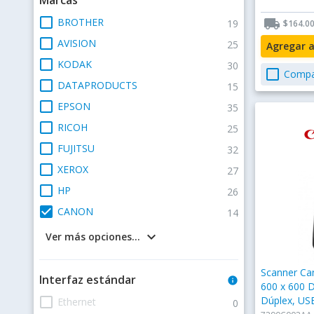
check_box_outline_blank
BROTHER
local_shipping
19
$164.0
check_box_outline_blank
AVISION
25
Agregar 
check_box_outline_blank
KODAK
30
check_box_outline_blank
Compa
check_box_outline_blank
DATAPRODUCTS
15
check_box_outline_blank
EPSON
35
check_box_outline_blank
RICOH
25
check_box_outline_blank
FUJITSU
32
check_box_outline_blank
XEROX
27
check_box_outline_blank
HP
26
check_box
CANON
14
keyboard_arrow_down
Ver más opciones...
Scanner C
Interfaz estándar
info
600 x 600 D
check_box_outline_blank
Dúplex, US
Ethernet
0