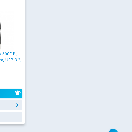
x 600DPI,
x, USB 3.2,
notifications_active
keyboard_arrow_right