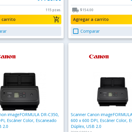
local_shipping
0
115 pzas.
$154.00
add_shopping_cart
a carrito
Agregar a carrito
check_box_outline_blank
rar
Comparar
anon imageFORMULA DR-C350,
Scanner Canon imageFORMULA
PI, Escáner Color, Escaneado
600 x 600 DPI, Escáner Color, 
B 2.0
Dúplex, USB 2.0