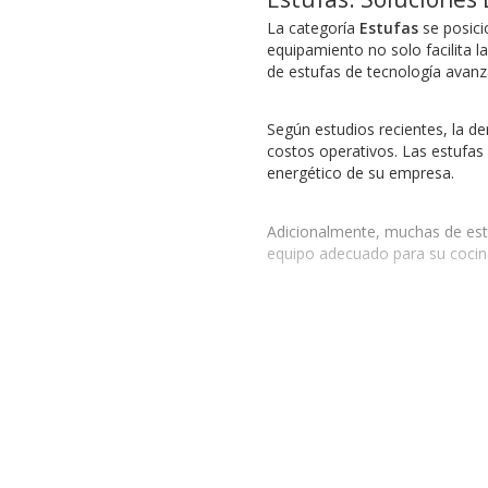
La categoría
Estufas
se posici
equipamiento no solo facilita l
de estufas de tecnología avanz
Según estudios recientes, la d
costos operativos. Las estufas 
energético de su empresa.
Adicionalmente, muchas de estas
equipo adecuado para su cocina
Industrias que se Benefici
Diversas industrias pueden apr
Restaurantes:
Requieren estuf
Hotelería:
Las estufas son cruc
Catering:
Equipos móviles y ef
Instituciones educativas:
Nece
Optar por marcas reconocidas 