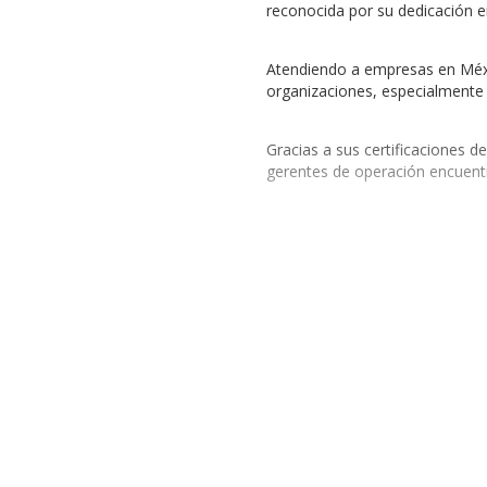
reconocida por su dedicación en
Atendiendo a empresas en Mé
organizaciones, especialmente 
Gracias a sus certificaciones d
gerentes de operación encuentra
Explore el Catálogo de P
En busca de soluciones avanzad
durante largas jornadas de tra
Al equipar su empresa con pro
Preguntas frecuente
optimizando así su potencial o
¿Qué tipo de productos
Descubra cómo
ERATO
puede t
La marca ERATO ofrece produ