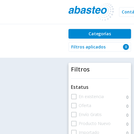
Cont
Categorías
Filtros aplicados
0
Filtros
Estatus
check_box_outline_blank
En existencia
0
check_box_outline_blank
Oferta
0
check_box_outline_blank
Envío Gratis
0
check_box_outline_blank
Producto Nuevo
0
check_box_outline_blank
Importado
0