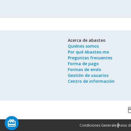
Acerca de abasteo
Quiénes somos
Por qué Abasteo.mx
Preguntas frecuentes
Forma de pago
Formas de envío
Gestión de usuarios
Centro de información
cred
card_giftcard
Condiciones Generales
Aviso d